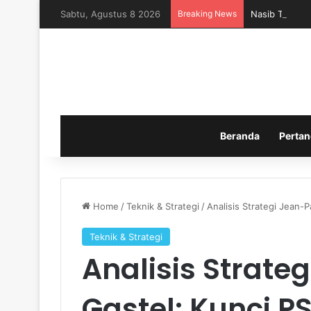
Sabtu, Agustus 8 2026
Breaking News
Nasib Timnas 
Beranda
Pertan
Home
/
Teknik & Strategi
/
Analisis Strategi Jean-
Teknik & Strategi
Analisis Strate
Gastel: Kunci 