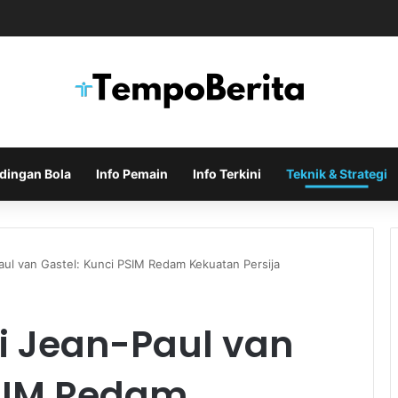
Indonesia di Piala AFF Ditentukan pada Laga Terakhir Grup
dingan Bola
Info Pemain
Info Terkini
Teknik & Strategi
Paul van Gastel: Kunci PSIM Redam Kekuatan Persija
gi Jean-Paul van
PSIM Redam