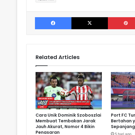
Facebook
X
Related Articles
Cara Unik Dominik Szoboszlai
Port FC Tun
Membuat Tembakan Jarak
Bertahan y
Jauh Akurat, Nomor 4 Bikin
Sepanjang
Penasaran
5 hari ago