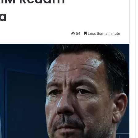
ja
54
Less than a minute