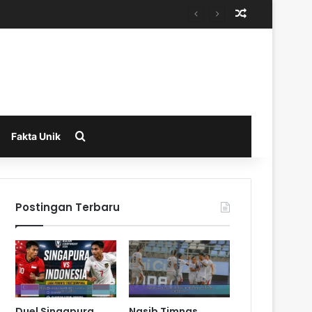
Random Arti
Search for
Fakta Unik
Postingan Terbaru
Duel Singapura
Nasib Timnas