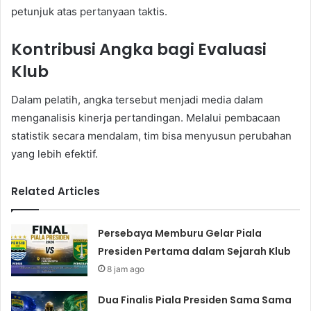
petunjuk atas pertanyaan taktis.
Kontribusi Angka bagi Evaluasi
Klub
Dalam pelatih, angka tersebut menjadi media dalam
menganalisis kinerja pertandingan. Melalui pembacaan
statistik secara mendalam, tim bisa menyusun perubahan
yang lebih efektif.
Related Articles
Persebaya Memburu Gelar Piala
Presiden Pertama dalam Sejarah Klub
8 jam ago
Dua Finalis Piala Presiden Sama Sama