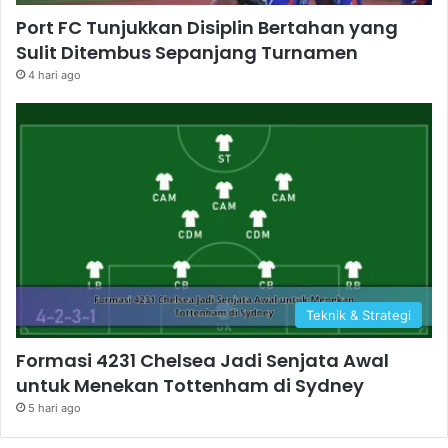
Port FC Tunjukkan Disiplin Bertahan yang
Sulit Ditembus Sepanjang Turnamen
4 hari ago
Teknik & Strategi
Formasi 4231 Chelsea Jadi Senjata Awal
untuk Menekan Tottenham di Sydney
5 hari ago