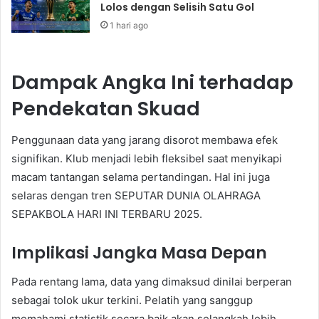
Lolos dengan Selisih Satu Gol
1 hari ago
Dampak Angka Ini terhadap
Pendekatan Skuad
Penggunaan data yang jarang disorot membawa efek
signifikan. Klub menjadi lebih fleksibel saat menyikapi
macam tantangan selama pertandingan. Hal ini juga
selaras dengan tren SEPUTAR DUNIA OLAHRAGA
SEPAKBOLA HARI INI TERBARU 2025.
Implikasi Jangka Masa Depan
Pada rentang lama, data yang dimaksud dinilai berperan
sebagai tolok ukur terkini. Pelatih yang sanggup
memahami statistik secara baik akan selangkah lebih