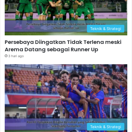
Teknik & Strategi
Persebaya Diingatkan Tidak Terlena meski
Arema Datang sebagai Runner Up
3 hari ago
Teknik & Strategi