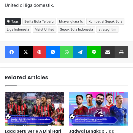
United di liga domestik.
Tags
Berita Bola Terbaru
bhayangkara fc
Kompetisi Sepak Bola
Liga Indonesia
Malut United
Sepak Bola Indonesia
strategi tim
Facebook
X
Pinterest
Messenger
WhatsApp
Telegram
Line
Share via Email
Print
Related Articles
Laga Seru Serie A Dini Hari
Jadwal Lengkap Liga