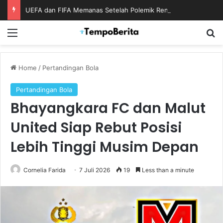
UEFA dan FIFA Memanas Setelah Polemik Rencana Bisnis Piala Dunia
Menu
S
Home
/
Pertandingan Bola
Pertandingan Bola
Bhayangkara FC dan Malut
United Siap Rebut Posisi
Lebih Tinggi Musim Depan
Cornelia Farida
7 Juli 2026
19
Less than a minute