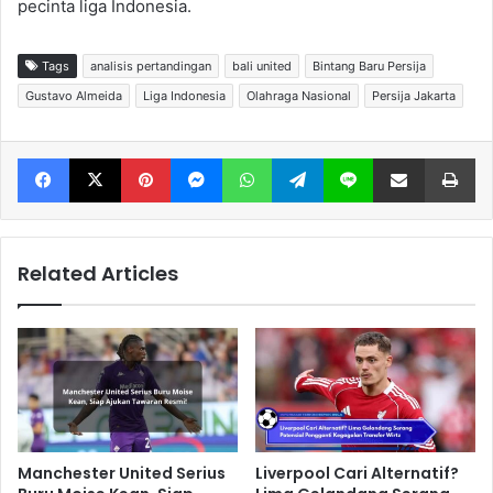
pecinta liga Indonesia.
Tags
analisis pertandingan
bali united
Bintang Baru Persija
Gustavo Almeida
Liga Indonesia
Olahraga Nasional
Persija Jakarta
Facebook
X
Pinterest
Messenger
WhatsApp
Telegram
Line
Share via Email
Print
Related Articles
Manchester United Serius
Liverpool Cari Alternatif?