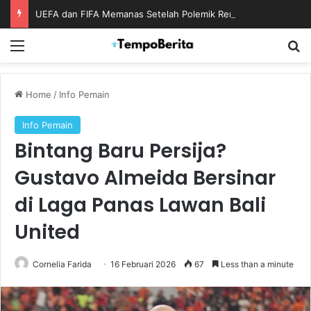
UEFA dan FIFA Memanas Setelah Polemik Rencana Bisnis Piala Dunia
Menu
S
Home
/
Info Pemain
Info Pemain
Bintang Baru Persija?
Gustavo Almeida Bersinar
di Laga Panas Lawan Bali
United
Cornelia Farida
16 Februari 2026
67
Less than a minute