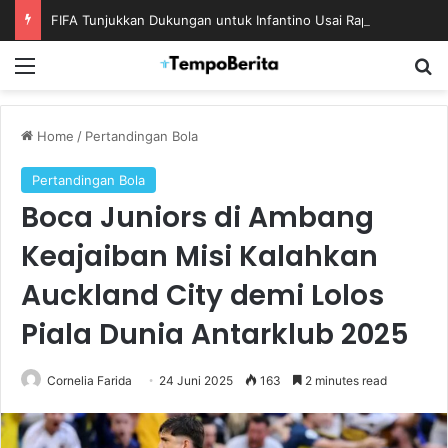
FIFA Tunjukkan Dukungan untuk Infantino Usai Rapat Krisis di Maroko
Menu
S
Home
/
Pertandingan Bola
Pertandingan Bola
Boca Juniors di Ambang
Keajaiban Misi Kalahkan
Auckland City demi Lolos
Piala Dunia Antarklub 2025
Cornelia Farida
24 Juni 2025
163
2 minutes read