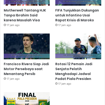
Motherwell Tantang HJK
FIFA Tunjukkan Dukungan
Tanpa Ibrahim Said
untuk Infantino Usai
karena Masalah Visa
Rapat Krisis di Maroko
17 jam ago
17 jam ago
Francisco Rivera Siap Jadi
Rotasi 12 Pemain Jadi
Motor Persebaya saat
Senjata Pelatih
Menantang Persib
Menghadapi Jadwal
Padat Piala Presiden
17 jam ago
17 jam ago