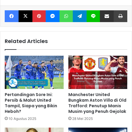
Facebook
X
Pinterest
Messenger
WhatsApp
Telegram
Line
Share via Email
Print
Related Articles
Pertandingan Sore Ini:
Manchester United
Persib & Malut United
Bungkam Aston Villa di Old
Tampil, Siapa yang Bikin
Trafford: Penutup Manis
Heboh?
Musim yang Penuh Gejolak
10 Agustus 2025
28 Mei 2025