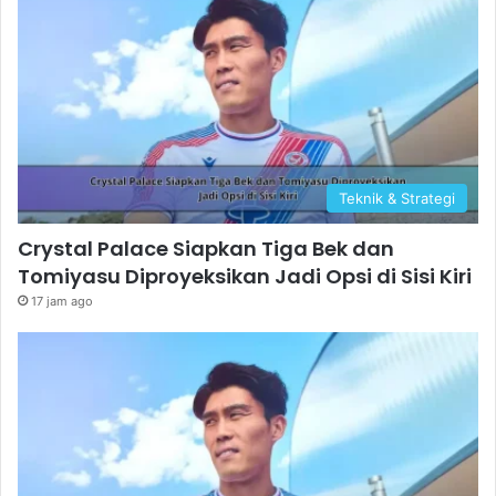
Teknik & Strategi
Crystal Palace Siapkan Tiga Bek dan
Tomiyasu Diproyeksikan Jadi Opsi di Sisi Kiri
17 jam ago