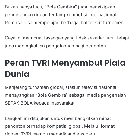
Bukan hanya lucu, “Bola Gembira” juga menyisipkan
pengetahuan ringan tentang kompetisi internasional.
Pemirsa bisa mempelajari berbagai hal terkait turnamen.
Gaya ini membuat tayangan yang tidak sekadar lucu, tetapi
juga meningkatkan pengetahuan bagi penonton.
Peran TVRI Menyambut Piala
Dunia
Menjelang turnamen global, stasiun televisi nasional
menayangkan “Bola Gembira” sebagai media pengenalan
SEPAK BOLA kepada masyarakat.
Langkah ini ditujukan untuk membangkitkan minat
penonton terhadap kompetisi global. Melalui format
ringan, TVRI mampu menarik audiens baru.