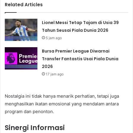
Related Articles
Lionel Messi Tetap Tajam di Usia 39
Tahun Seusai Piala Dunia 2026
5 jam ago
Bursa Premier League Diwarnai
Transfer Fantastis Usai Piala Dunia
2026
17 jam ago
Nostalgia ini tidak hanya menarik perhatian, tetapi juga
menghasilkan ikatan emosional yang mendalam antara
program dan penonton.
Sinergi Informasi