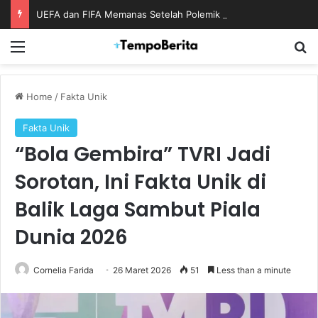
UEFA dan FIFA Memanas Setelah Polemik Rencana Bisnis Piala Dunia
Menu
S
Home
/
Fakta Unik
Fakta Unik
“Bola Gembira” TVRI Jadi
Sorotan, Ini Fakta Unik di
Balik Laga Sambut Piala
Dunia 2026
Cornelia Farida
26 Maret 2026
51
Less than a minute