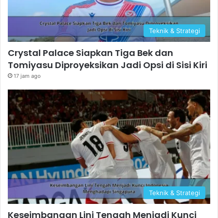
Teknik & Strategi
Crystal Palace Siapkan Tiga Bek dan
Tomiyasu Diproyeksikan Jadi Opsi di Sisi Kiri
17 jam ago
Teknik & Strategi
Keseimbangan Lini Tengah Menjadi Kunci