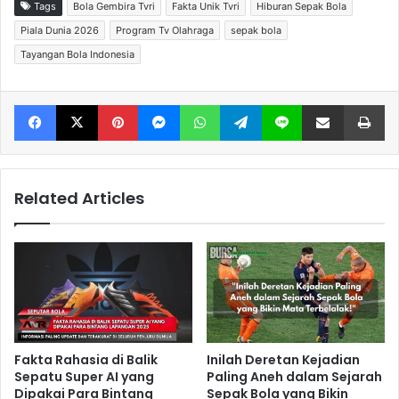
Tags
Bola Gembira Tvri
Fakta Unik Tvri
Hiburan Sepak Bola
Piala Dunia 2026
Program Tv Olahraga
sepak bola
Tayangan Bola Indonesia
Facebook
X
Pinterest
Messenger
WhatsApp
Telegram
Line
Share via Email
Print
Related Articles
Fakta Rahasia di Balik
Inilah Deretan Kejadian
Sepatu Super AI yang
Paling Aneh dalam Sejarah
Dipakai Para Bintang
Sepak Bola yang Bikin