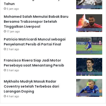
Tahun
5 jam ago
Mohamed Salah Memulai Babak Baru
Bersama Trabzonspor Setelah
Tinggalkan Liverpool
17 jam ago
Patricio Matricardi Muncul sebagai
Penyelamat Persib di Partai Final
2 hari ago
Francisco Rivera Siap Jadi Motor
Persebaya saat Menantang Persib
3 hari ago
Mykhailo Mudryk Masuk Radar
Coventry setelah Terbebas dari
Larangan Doping
4 hari ago