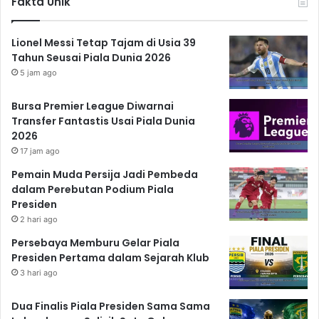
Fakta Unik
Lionel Messi Tetap Tajam di Usia 39
Tahun Seusai Piala Dunia 2026
5 jam ago
Bursa Premier League Diwarnai
Transfer Fantastis Usai Piala Dunia
2026
17 jam ago
Pemain Muda Persija Jadi Pembeda
dalam Perebutan Podium Piala
Presiden
2 hari ago
Persebaya Memburu Gelar Piala
Presiden Pertama dalam Sejarah Klub
3 hari ago
Dua Finalis Piala Presiden Sama Sama