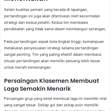
Selain kualitas pemain yang berada di lapangan,
pertandingan ini juga akan ditentukan oleh kecermatan
strategi dari kedua pelatih. Kedua tim membawa
pendekatan yang tidak sama dalam membangun serangan.
Pada pertandingan sepak bola tingkat tinggi, kemampuan
melakukan penyesuaian strategi selama pertandingan
sangat penting. Tim yang paling efektif dalam membaca
situasi pertandingan akan memiliki peluang lebih besar
untuk meraih kemenangan.
Persaingan Klasemen Membuat
Laga Semakin Menarik
Persaingan grup yang ketat membuat laga ini memiliki nilai
yang sangat besar. Setiap gol dan setiap poin memiliki