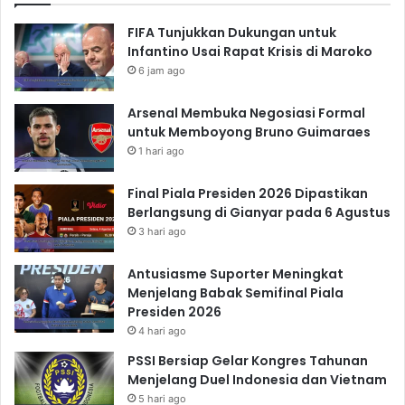
FIFA Tunjukkan Dukungan untuk
Infantino Usai Rapat Krisis di Maroko
6 jam ago
Arsenal Membuka Negosiasi Formal
untuk Memboyong Bruno Guimaraes
1 hari ago
Final Piala Presiden 2026 Dipastikan
Berlangsung di Gianyar pada 6 Agustus
3 hari ago
Antusiasme Suporter Meningkat
Menjelang Babak Semifinal Piala
Presiden 2026
4 hari ago
PSSI Bersiap Gelar Kongres Tahunan
Menjelang Duel Indonesia dan Vietnam
5 hari ago