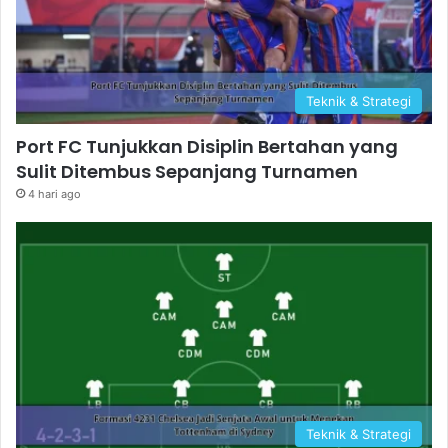
Teknik & Strategi
Port FC Tunjukkan Disiplin Bertahan yang
Sulit Ditembus Sepanjang Turnamen
4 hari ago
Teknik & Strategi