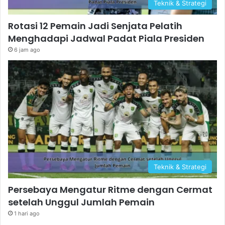
Teknik & Strategi
Rotasi 12 Pemain Jadi Senjata Pelatih
Menghadapi Jadwal Padat Piala Presiden
6 jam ago
Teknik & Strategi
Persebaya Mengatur Ritme dengan Cermat
setelah Unggul Jumlah Pemain
1 hari ago