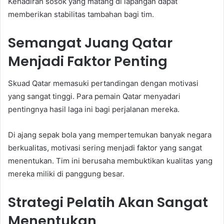
Kehadiran sosok yang matang di lapangan dapat
memberikan stabilitas tambahan bagi tim.
Semangat Juang Qatar
Menjadi Faktor Penting
Skuad Qatar memasuki pertandingan dengan motivasi
yang sangat tinggi. Para pemain Qatar menyadari
pentingnya hasil laga ini bagi perjalanan mereka.
Di ajang sepak bola yang mempertemukan banyak negara
berkualitas, motivasi sering menjadi faktor yang sangat
menentukan. Tim ini berusaha membuktikan kualitas yang
mereka miliki di panggung besar.
Strategi Pelatih Akan Sangat
Menentukan