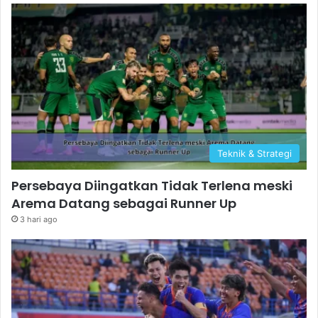
Teknik & Strategi
Persebaya Diingatkan Tidak Terlena meski
Arema Datang sebagai Runner Up
3 hari ago