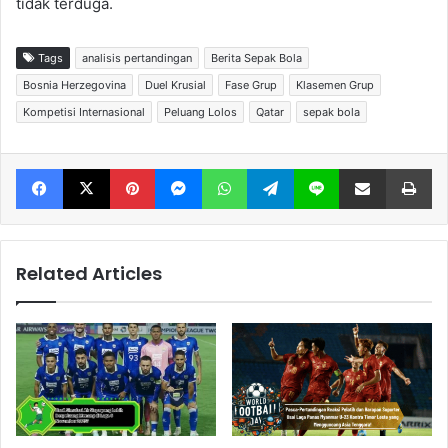
tidak terduga.
Tags
analisis pertandingan
Berita Sepak Bola
Bosnia Herzegovina
Duel Krusial
Fase Grup
Klasemen Grup
Kompetisi Internasional
Peluang Lolos
Qatar
sepak bola
Facebook
X
Pinterest
Messenger
WhatsApp
Telegram
Line
Share via Email
Print
Related Articles