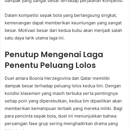
dampak yang sangat besar terhadap perjalanan kompetisi.
Dalam kompetisi sepak bola yang berlangsung singkat,
kemenangan dapat memberikan keuntungan yang sangat
besar. Motivasi besar dari kedua kubu akan menjadi salah
satu daya tarik utama laga ini.
Penutup Mengenai Laga
Penentu Peluang Lolos
Duel antara Bosnia Herzegovina dan Qatar memiliki
dampak besar terhadap peluang lolos kedua tim. Dengan
kondisi klasemen yang masih terbuka serta pentingnya
setiap poin yang diperebutkan, kedua tim dipastikan akan
memberikan kemampuan terbaik yang mereka miliki. Bagi
para pencinta sepak bola, duel ini menunjukkan bahwa
persaingan fase grup sering menghadirkan drama yang