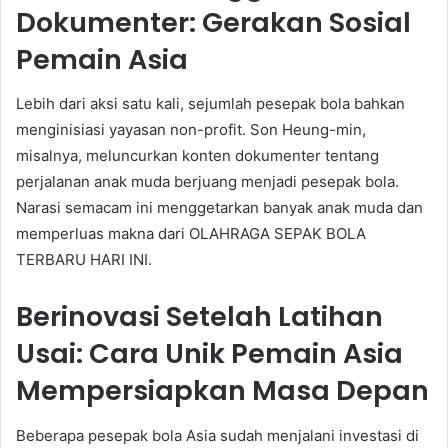
Dokumenter: Gerakan Sosial
Pemain Asia
Lebih dari aksi satu kali, sejumlah pesepak bola bahkan
menginisiasi yayasan non-profit. Son Heung-min,
misalnya, meluncurkan konten dokumenter tentang
perjalanan anak muda berjuang menjadi pesepak bola.
Narasi semacam ini menggetarkan banyak anak muda dan
memperluas makna dari OLAHRAGA SEPAK BOLA
TERBARU HARI INI.
Berinovasi Setelah Latihan
Usai: Cara Unik Pemain Asia
Mempersiapkan Masa Depan
Beberapa pesepak bola Asia sudah menjalani investasi di