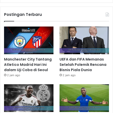
Postingan Terbaru
Manchester City Tantang
UEFA dan FIFA Memanas
Atletico Madrid Hari Ini
Setelah Polemik Rencana
dalam Uji Coba di Seoul
Bisnis Piala Dunia
2 jam ago
2 jam ago