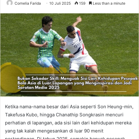
Cornelia Farida
10 Juli 2025
159
Less than a minute
Ketika nama-nama besar dari Asia seperti Son Heung-min,
Takefusa Kubo, hingga Chanathip Songkrasin mencuri
perhatian di lapangan, ada sisi lain dari kehidupan mereka
yang tak kalah mengesankan di luar 90 menit
pertandingan. Di tahun 2025, semakin banyak pesepak