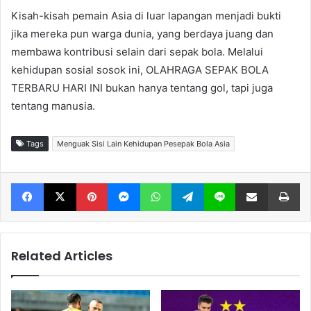
Kisah-kisah pemain Asia di luar lapangan menjadi bukti
jika mereka pun warga dunia, yang berdaya juang dan
membawa kontribusi selain dari sepak bola. Melalui
kehidupan sosial sosok ini, OLAHRAGA SEPAK BOLA
TERBARU HARI INI bukan hanya tentang gol, tapi juga
tentang manusia.
Tags
Menguak Sisi Lain Kehidupan Pesepak Bola Asia
Facebook
X
Pinterest
Messenger
WhatsApp
Telegram
Line
Share via Email
Print
Related Articles