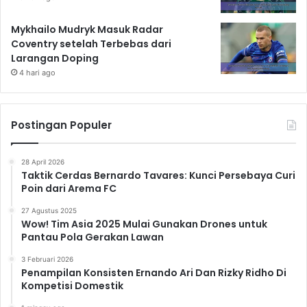
Mykhailo Mudryk Masuk Radar
Coventry setelah Terbebas dari
Larangan Doping
4 hari ago
Postingan Populer
28 April 2026
Taktik Cerdas Bernardo Tavares: Kunci Persebaya Curi
Poin dari Arema FC
27 Agustus 2025
Wow! Tim Asia 2025 Mulai Gunakan Drones untuk
Pantau Pola Gerakan Lawan
3 Februari 2026
Penampilan Konsisten Ernando Ari Dan Rizky Ridho Di
Kompetisi Domestik