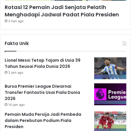
Rotasi 12 Pemain Jadi Senjata Pelatih
Menghadapi Jadwal Padat Piala Presiden
3 hari ago
Fakta Unik
Lionel Messi Tetap Tajam di Usia 39
Tahun Seusai Piala Dunia 2026
3 jam ago
Bursa Premier League Diwarnai
Transfer Fantastis Usai Piala Dunia
2026
14 jam ago
Pemain Muda Persija Jadi Pembeda
dalam Perebutan Podium Piala
Presiden