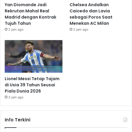
Yan Diomande Jadi
Chelsea Andalkan
Rekrutan Mahal Real
Caicedo dan Lavia
Madrid dengan Kontrak
sebagai Poros Saat
Tujuh Tahun
Menekan AC Milan
2 jam ago
2 jam ago
Lionel Messi Tetap Tajam
di Usia 39 Tahun Seusai
Piala Dunia 2026
3 jam ago
Info Terkini