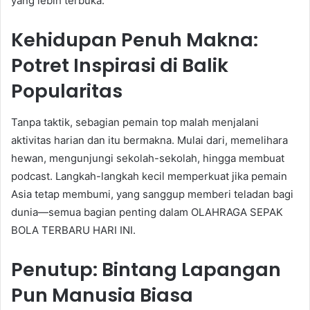
yang lebih terbuka.
Kehidupan Penuh Makna:
Potret Inspirasi di Balik
Popularitas
Tanpa taktik, sebagian pemain top malah menjalani
aktivitas harian dan itu bermakna. Mulai dari, memelihara
hewan, mengunjungi sekolah-sekolah, hingga membuat
podcast. Langkah-langkah kecil memperkuat jika pemain
Asia tetap membumi, yang sanggup memberi teladan bagi
dunia—semua bagian penting dalam OLAHRAGA SEPAK
BOLA TERBARU HARI INI.
Penutup: Bintang Lapangan
Pun Manusia Biasa