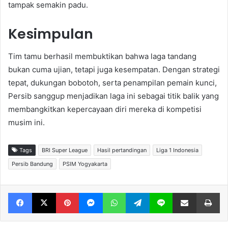
tampak semakin padu.
Kesimpulan
Tim tamu berhasil membuktikan bahwa laga tandang
bukan cuma ujian, tetapi juga kesempatan. Dengan strategi
tepat, dukungan bobotoh, serta penampilan pemain kunci,
Persib sanggup menjadikan laga ini sebagai titik balik yang
membangkitkan kepercayaan diri mereka di kompetisi
musim ini.
Tags
BRI Super League
Hasil pertandingan
Liga 1 Indonesia
Persib Bandung
PSIM Yogyakarta
Facebook
X
Pinterest
Messenger
WhatsApp
Telegram
Line
Share via Email
Print