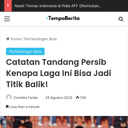
Nasib Timnas Indonesia di Piala AFF Ditentukan pada Laga Terakhir Grup
Menu
S
Home
/
Pertandingan Bola
Pertandingan Bola
Catatan Tandang Persib
Kenapa Laga Ini Bisa Jadi
Titik Balik!
Cornelia Farida
25 Agustus 2025
159
Less than a minute