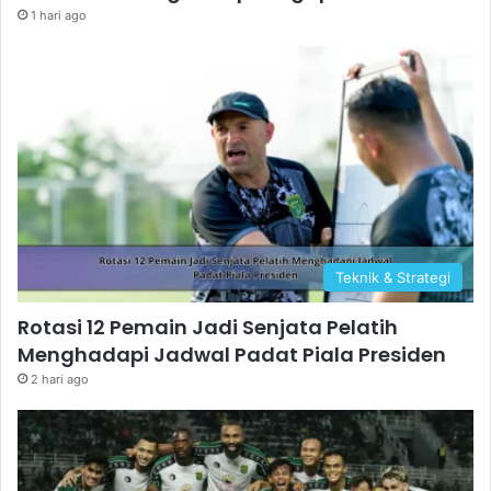
1 hari ago
Teknik & Strategi
Rotasi 12 Pemain Jadi Senjata Pelatih
Menghadapi Jadwal Padat Piala Presiden
2 hari ago