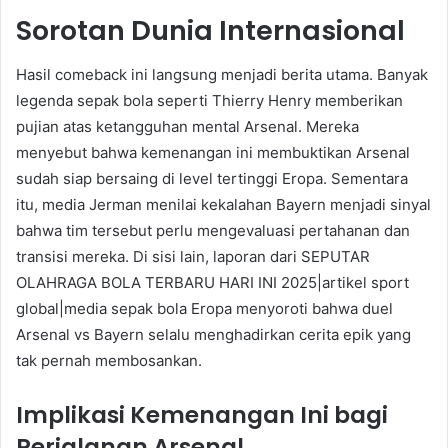
Sorotan Dunia Internasional
Hasil comeback ini langsung menjadi berita utama. Banyak
legenda sepak bola seperti Thierry Henry memberikan
pujian atas ketangguhan mental Arsenal. Mereka
menyebut bahwa kemenangan ini membuktikan Arsenal
sudah siap bersaing di level tertinggi Eropa. Sementara
itu, media Jerman menilai kekalahan Bayern menjadi sinyal
bahwa tim tersebut perlu mengevaluasi pertahanan dan
transisi mereka. Di sisi lain, laporan dari SEPUTAR
OLAHRAGA BOLA TERBARU HARI INI 2025|artikel sport
global|media sepak bola Eropa menyoroti bahwa duel
Arsenal vs Bayern selalu menghadirkan cerita epik yang
tak pernah membosankan.
Implikasi Kemenangan Ini bagi
Perjalanan Arsenal