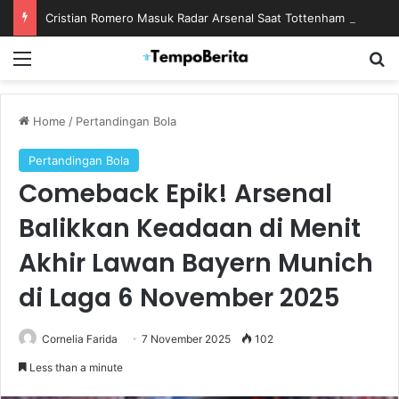
Cristian Romero Masuk Radar Arsenal Saat Tottenham Enggan Lepas Sang Kapten
Menu
S
Home
/
Pertandingan Bola
Pertandingan Bola
Comeback Epik! Arsenal
Balikkan Keadaan di Menit
Akhir Lawan Bayern Munich
di Laga 6 November 2025
Cornelia Farida
7 November 2025
102
Less than a minute