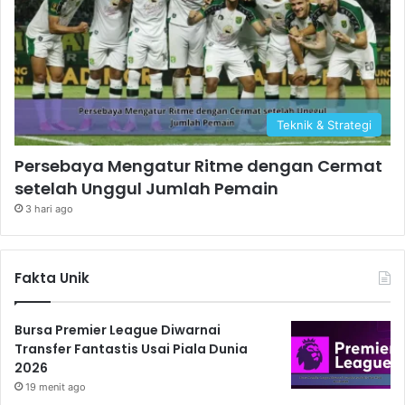
Teknik & Strategi
Persebaya Mengatur Ritme dengan Cermat
setelah Unggul Jumlah Pemain
3 hari ago
Fakta Unik
Bursa Premier League Diwarnai
Transfer Fantastis Usai Piala Dunia
2026
19 menit ago