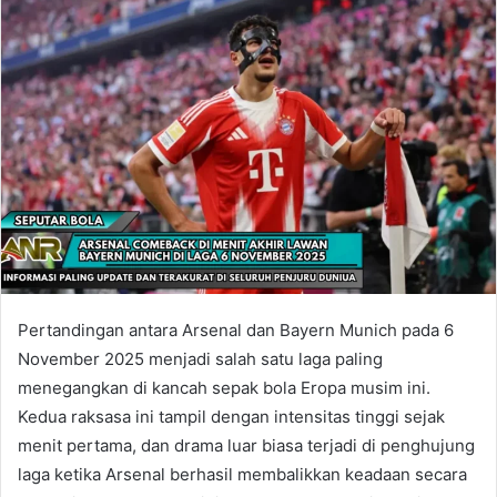
Pertandingan antara Arsenal dan Bayern Munich pada 6
November 2025 menjadi salah satu laga paling
menegangkan di kancah sepak bola Eropa musim ini.
Kedua raksasa ini tampil dengan intensitas tinggi sejak
menit pertama, dan drama luar biasa terjadi di penghujung
laga ketika Arsenal berhasil membalikkan keadaan secara