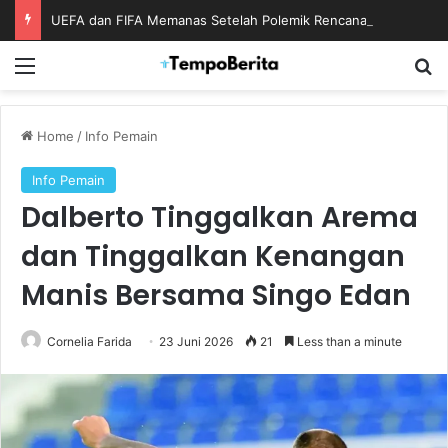
UEFA dan FIFA Memanas Setelah Polemik Rencana Bisnis Piala Dunia
Menu
S
Home
/
Info Pemain
Info Pemain
Dalberto Tinggalkan Arema
dan Tinggalkan Kenangan
Manis Bersama Singo Edan
Cornelia Farida
23 Juni 2026
21
Less than a minute