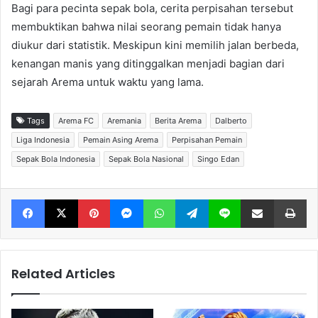
Bagi para pecinta sepak bola, cerita perpisahan tersebut
membuktikan bahwa nilai seorang pemain tidak hanya
diukur dari statistik. Meskipun kini memilih jalan berbeda,
kenangan manis yang ditinggalkan menjadi bagian dari
sejarah Arema untuk waktu yang lama.
Tags
Arema FC
Aremania
Berita Arema
Dalberto
Liga Indonesia
Pemain Asing Arema
Perpisahan Pemain
Sepak Bola Indonesia
Sepak Bola Nasional
Singo Edan
Facebook
X
Pinterest
Messenger
WhatsApp
Telegram
Line
Share via Email
Print
Related Articles