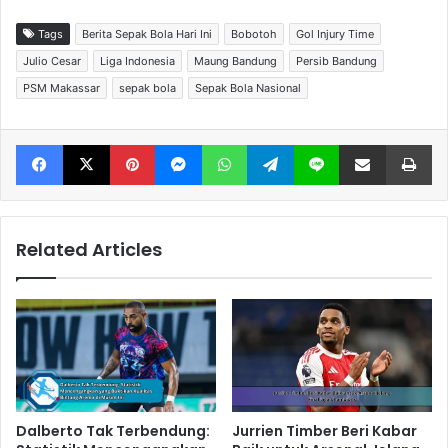
Tags
Berita Sepak Bola Hari Ini
Bobotoh
Gol Injury Time
Julio Cesar
Liga Indonesia
Maung Bandung
Persib Bandung
PSM Makassar
sepak bola
Sepak Bola Nasional
Facebook
X
Pinterest
Messenger
WhatsApp
Telegram
Line
Share via Email
Print
Related Articles
Dalberto Tak Terbendung:
Jurrien Timber Beri Kabar