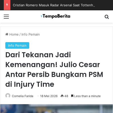
Cristian Romero Masuk Radar Arsenal Saat Tottenham Enggan Lepas Sang Kapten
Menu
S
Home
/
Info Pemain
Info Pemain
Dari Tekanan Jadi
Kemenangan! Julio Cesar
Antar Persib Bungkam PSM
di Injury Time
Cornelia Farida
18 Mei 2026
48
Less than a minute