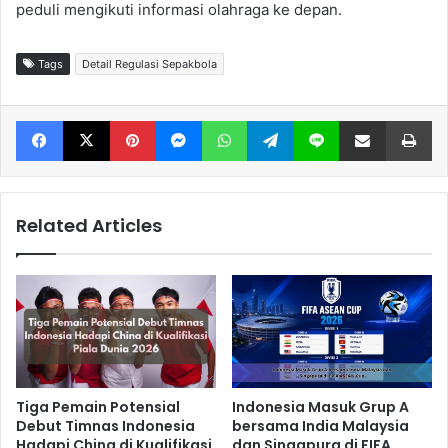
peduli mengikuti informasi olahraga ke depan.
Tags
Detail Regulasi Sepakbola
Facebook
X
Pinterest
Messenger
WhatsApp
Telegram
Line
Share via Email
Print
Related Articles
Tiga Pemain Potensial
Indonesia Masuk Grup A
Debut Timnas Indonesia
bersama India Malaysia
Hadapi China di Kualifikasi
dan Singapura di FIFA