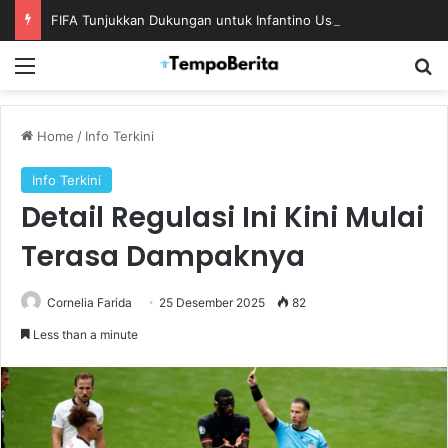
FIFA Tunjukkan Dukungan untuk Infantino Usai Rapat Krisis di Maroko
Menu
S
Home
/
Info Terkini
Info Terkini
Detail Regulasi Ini Kini Mulai
Terasa Dampaknya
Cornelia Farida
25 Desember 2025
82
Less than a minute