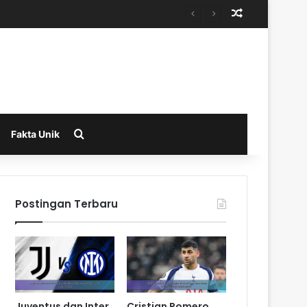
Random Arti
Search for
Fakta Unik
Postingan Terbaru
Juventus dan Inter
Cristian Romero