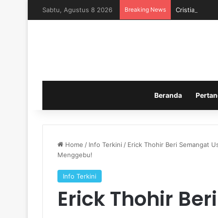
Sabtu, Agustus 8 2026
Breaking News
Cristian Rom
Beranda
Pertan
Home
/
Info Terkini
/
Erick Thohir Beri Semangat U
Menggebu!
Info Terkini
Erick Thohir Be