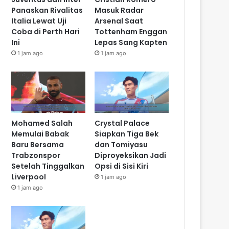
Panaskan Rivalitas
Masuk Radar
Italia Lewat Uji
Arsenal Saat
Coba di Perth Hari
Tottenham Enggan
Ini
Lepas Sang Kapten
1 jam ago
1 jam ago
Mohamed Salah
Crystal Palace
Memulai Babak
Siapkan Tiga Bek
Baru Bersama
dan Tomiyasu
Trabzonspor
Diproyeksikan Jadi
Setelah Tinggalkan
Opsi di Sisi Kiri
Liverpool
1 jam ago
1 jam ago