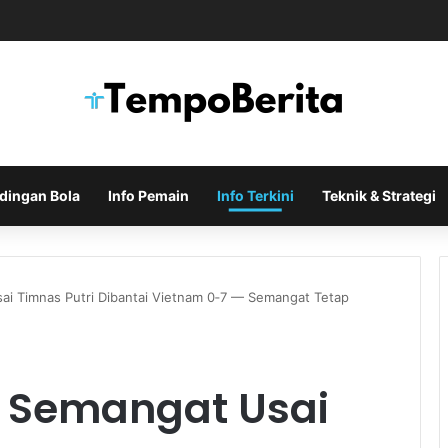
ero Masuk Radar Arsenal Saat Tottenham Enggan Lepas Sang Kapten
dingan Bola
Info Pemain
Info Terkini
Teknik & Strategi
sai Timnas Putri Dibantai Vietnam 0‑7 — Semangat Tetap
ri Semangat Usai