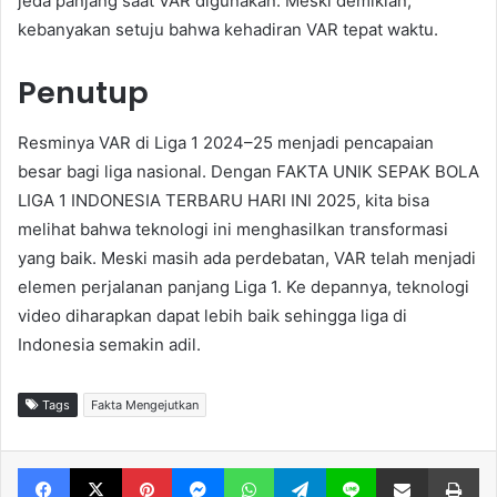
jeda panjang saat VAR digunakan. Meski demikian,
kebanyakan setuju bahwa kehadiran VAR tepat waktu.
Penutup
Resminya VAR di Liga 1 2024–25 menjadi pencapaian
besar bagi liga nasional. Dengan FAKTA UNIK SEPAK BOLA
LIGA 1 INDONESIA TERBARU HARI INI 2025, kita bisa
melihat bahwa teknologi ini menghasilkan transformasi
yang baik. Meski masih ada perdebatan, VAR telah menjadi
elemen perjalanan panjang Liga 1. Ke depannya, teknologi
video diharapkan dapat lebih baik sehingga liga di
Indonesia semakin adil.
Tags
Fakta Mengejutkan
Facebook
X
Pinterest
Messenger
WhatsApp
Telegram
Line
Share via Email
Print