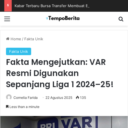
Kabar Terbaru Bursa Transfer Membuat Banyak Fans Menanti Kejutan Berikutnya
Menu
S
Home
/
Fakta Unik
Fakta Unik
Fakta Mengejutkan: VAR
Resmi Digunakan
Sepanjang Liga 1 2024–25!
Cornelia Farida
22 Agustus 2025
135
Less than a minute