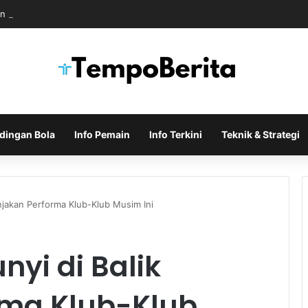
n Dukungan untuk Infantino Usai Rapat Krisis di Maroko
dingan Bola
Info Pemain
Info Terkini
Teknik & Strategi
njakan Performa Klub-Klub Musim Ini
yi di Balik
rma Klub-Klub