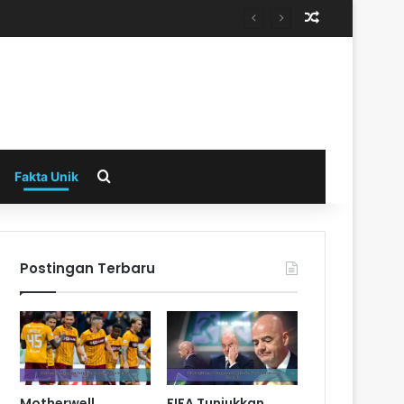
Random Arti
Search for
Fakta Unik
Postingan Terbaru
Motherwell
FIFA Tunjukkan