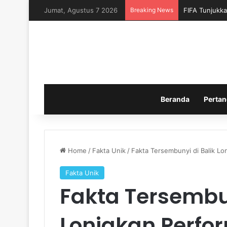
Jumat, Agustus 7 2026
Breaking News
FIFA Tunjukka
Beranda
Pertan
Home
/
Fakta Unik
/
Fakta Tersembunyi di Balik Lo
Fakta Unik
Fakta Tersembun
Lonjakan Perfo