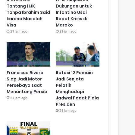
Tantang HJK
Dukungan untuk
Tanpa Ibrahim Said
Infantino Usai
karena Masalah
Rapat Krisis di
Visa
Maroko
21 jam ago
21 jam ago
Francisco Rivera
Rotasi 12 Pemain
Siap Jadi Motor
Jadi Senjata
Persebaya saat
Pelatih
Menantang Persib
Menghadapi
Jadwal Padat Piala
21 jam ago
Presiden
21 jam ago