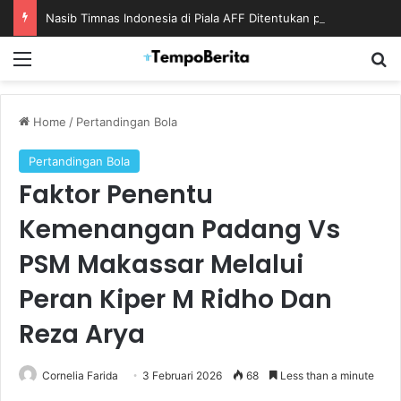
Nasib Timnas Indonesia di Piala AFF Ditentukan pada Laga Terakhir Grup
Menu
S
Home
/
Pertandingan Bola
Pertandingan Bola
Faktor Penentu
Kemenangan Padang Vs
PSM Makassar Melalui
Peran Kiper M Ridho Dan
Reza Arya
Cornelia Farida
3 Februari 2026
68
Less than a minute