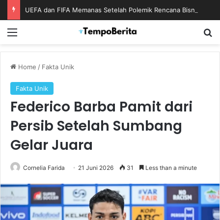
UEFA dan FIFA Memanas Setelah Polemik Rencana Bisnis Piala Dunia
Menu
S
Home
/
Fakta Unik
Fakta Unik
Federico Barba Pamit dari
Persib Setelah Sumbang
Gelar Juara
Cornelia Farida
21 Juni 2026
31
Less than a minute