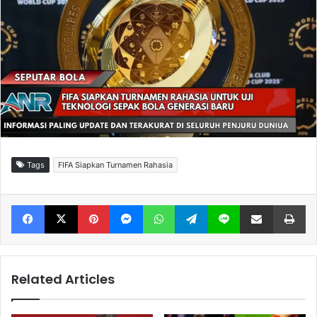
Tags
FIFA Siapkan Turnamen Rahasia
Facebook
X
Pinterest
Messenger
WhatsApp
Telegram
Line
Share via Email
Print
Related Articles