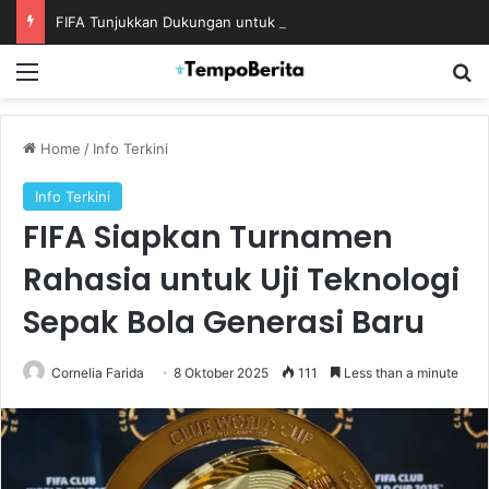
FIFA Tunjukkan Dukungan untuk Infantino Usai Rapat Krisis di Maroko
Menu
S
Home
/
Info Terkini
Info Terkini
FIFA Siapkan Turnamen
Rahasia untuk Uji Teknologi
Sepak Bola Generasi Baru
Cornelia Farida
8 Oktober 2025
111
Less than a minute