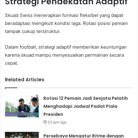
Strategi Pendekatan Adaptif
Skuad Swiss menerapkan formasi fleksibel yang dapat
beradaptasi mengikuti kondisi laga. Rotasi posisi pemain
tampak cukup terstruktur.
Dalam football, strategi adaptif memberikan keuntungan
karena skuad mampu menyesuaikan permainan secara
cepat.
Related Articles
Rotasi 12 Pemain Jadi Senjata Pelatih
Menghadapi Jadwal Padat Piala
Presiden
23 jam ago
Persebaya Mengatur Ritme dengan