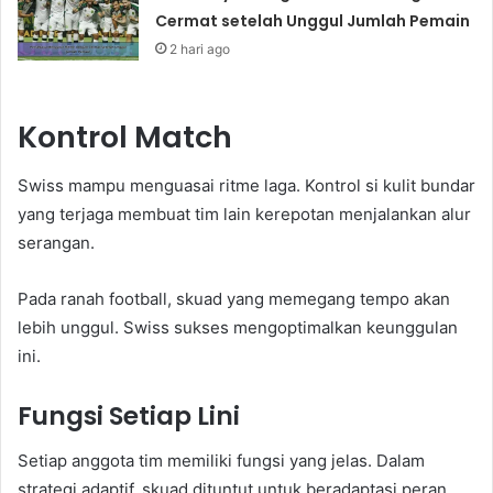
Cermat setelah Unggul Jumlah Pemain
2 hari ago
Kontrol Match
Swiss mampu menguasai ritme laga. Kontrol si kulit bundar
yang terjaga membuat tim lain kerepotan menjalankan alur
serangan.
Pada ranah football, skuad yang memegang tempo akan
lebih unggul. Swiss sukses mengoptimalkan keunggulan
ini.
Fungsi Setiap Lini
Setiap anggota tim memiliki fungsi yang jelas. Dalam
strategi adaptif, skuad dituntut untuk beradaptasi peran