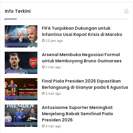
Info Terkini
FIFA Tunjukkan Dukungan untuk
Infantino Usai Rapat Krisis di Maroko
23 jam ago
Arsenal Membuka Negosiasi Formal
untuk Memboyong Bruno Guimaraes
2 hari ago
Final Piala Presiden 2026 Dipastikan
Berlangsung di Gianyar pada 6 Agustus
3 hari ago
Antusiasme Suporter Meningkat
Menjelang Babak Semifinal Piala
Presiden 2026
4 hari ago