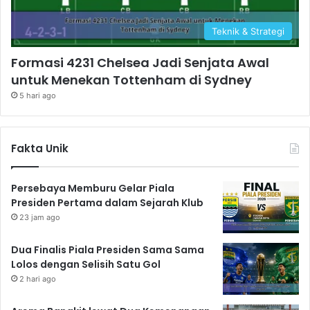
Teknik & Strategi
Formasi 4231 Chelsea Jadi Senjata Awal
untuk Menekan Tottenham di Sydney
5 hari ago
Fakta Unik
Persebaya Memburu Gelar Piala
Presiden Pertama dalam Sejarah Klub
23 jam ago
Dua Finalis Piala Presiden Sama Sama
Lolos dengan Selisih Satu Gol
2 hari ago