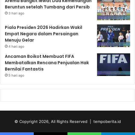
Arema Bangkit lewat Dua Kemenangan
Beruntun setelah Tumbang dari Persib
3 hari ago
Piala Presiden 2026 Hadirkan Wakil
Empat Negara dalam Persaingan
Menuju Gelar
4 hari ago
Ancaman Boikot Membuat FIFA
Membatalkan Rencana Penjualan Hak
Bernilai Fantastis
5 hari ago
© Copyright 2026, All Rights Reserved | tempoberita.id