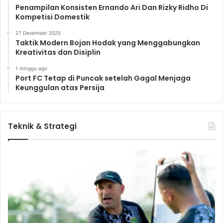
Penampilan Konsisten Ernando Ari Dan Rizky Ridho Di
Kompetisi Domestik
27 Desember 2025
Taktik Modern Bojan Hodak yang Menggabungkan
Kreativitas dan Disiplin
1 minggu ago
Port FC Tetap di Puncak setelah Gagal Menjaga
Keunggulan atas Persija
Teknik & Strategi