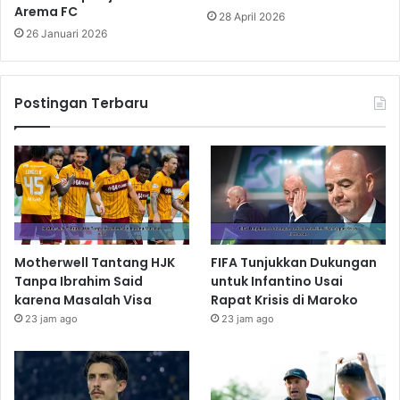
Arema FC
28 April 2026
26 Januari 2026
Postingan Terbaru
Motherwell Tantang HJK
FIFA Tunjukkan Dukungan
Tanpa Ibrahim Said
untuk Infantino Usai
karena Masalah Visa
Rapat Krisis di Maroko
23 jam ago
23 jam ago