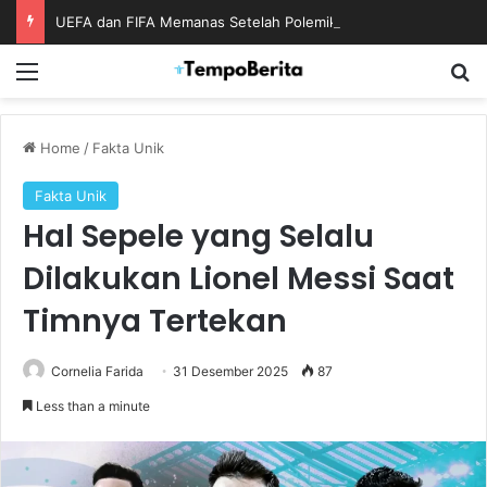
UEFA dan FIFA Memanas Setelah Polemik Rencana Bisnis Piala Dunia
Menu
S
Home
/
Fakta Unik
Fakta Unik
Hal Sepele yang Selalu
Dilakukan Lionel Messi Saat
Timnya Tertekan
Cornelia Farida
31 Desember 2025
87
Less than a minute