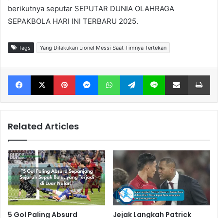
berikutnya seputar SEPUTAR DUNIA OLAHRAGA
SEPAKBOLA HARI INI TERBARU 2025.
Tags
Yang Dilakukan Lionel Messi Saat Timnya Tertekan
Facebook
X
Pinterest
Messenger
WhatsApp
Telegram
Line
Share via Email
Print
Related Articles
5 Gol Paling Absurd
Jejak Langkah Patrick