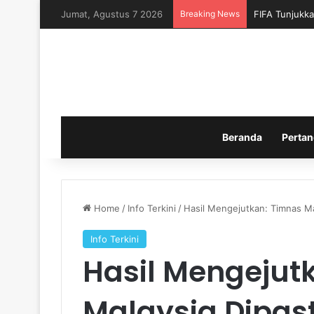
Jumat, Agustus 7 2026
Breaking News
FIFA Tunjukka
Beranda
Pertan
Home
/
Info Terkini
/
Hasil Mengejutkan: Timnas Mal
Info Terkini
Hasil Mengejut
Malaysia Dipast