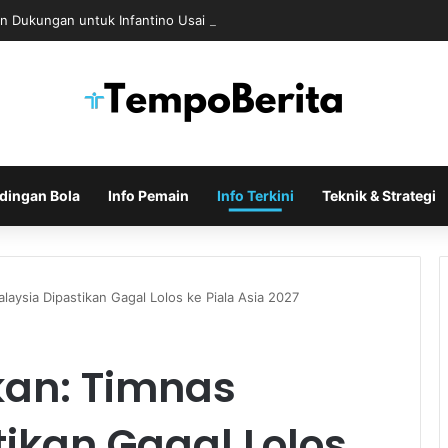
n Dukungan untuk Infantino Usai Rapat Krisis di Maroko
dingan Bola
Info Pemain
Info Terkini
Teknik & Strategi
aysia Dipastikan Gagal Lolos ke Piala Asia 2027
kan: Timnas
ikan Gagal Lolos