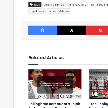
Tags
Analisis Timnas
Asia Tenggara
Berita Sepak 
sepak bola
Timnas Malaysia
Facebook
X
Related Articles
Bellingham Bersaudara Jejak
Tren Penin