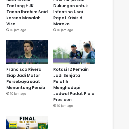
Tantang HJK
Dukungan untuk
Tanpa Ibrahim Said
Infantino Usai
karena Masalah
Rapat Krisis di
Visa
Maroko
10 jam ago
10 jam ago
Francisco Rivera
Rotasi 12 Pemain
Siap Jadi Motor
Jadi Senjata
Persebaya saat
Pelatih
Menantang Persib
Menghadapi
Jadwal Padat Piala
10 jam ago
Presiden
10 jam ago