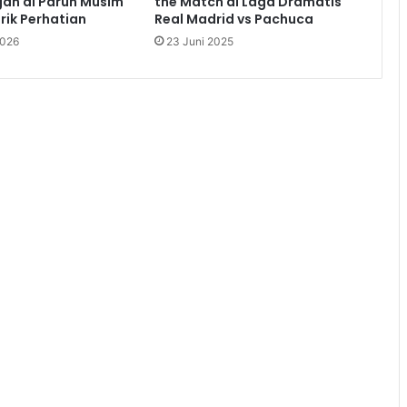
an di Paruh Musim
the Match di Laga Dramatis
ik Perhatian
Real Madrid vs Pachuca
2026
23 Juni 2025