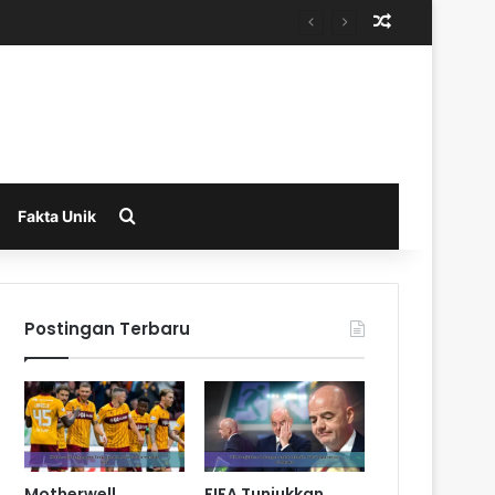
Random Arti
Search for
Fakta Unik
Postingan Terbaru
Motherwell
FIFA Tunjukkan