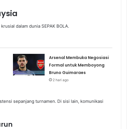
aysia
k krusial dalam dunia SEPAK BOLA.
Arsenal Membuka Negosiasi
Formal untuk Memboyong
Bruno Guimaraes
2 hari ago
tensi sepanjang turnamen. Di sisi lain, komunikasi
urun