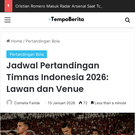
Cristian Romero Masuk Radar Arsenal Saat Tottenham Enggan Lepas Sang Kapten
Menu
S
Home
/
Pertandingan Bola
Pertandingan Bola
Jadwal Pertandingan
Timnas Indonesia 2026:
Lawan dan Venue
Cornelia Farida
15 Januari 2026
72
Less than a minute