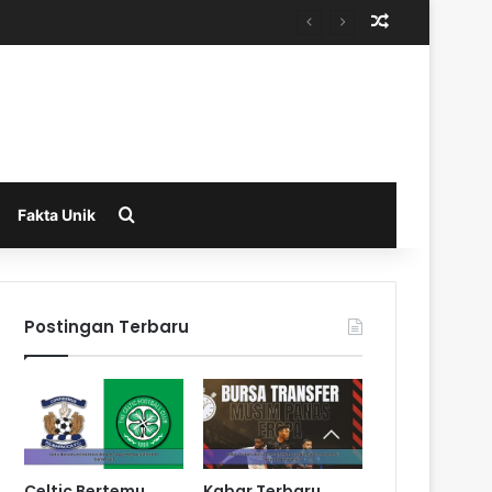
Random Arti
Search for
Fakta Unik
Postingan Terbaru
Celtic Bertemu
Kabar Terbaru