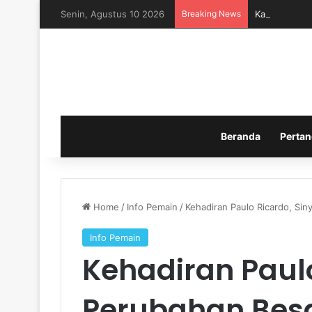
Senin, Agustus 10 2026
Breaking News
Kabar Terbar
Beranda
Pertan
Home
/
Info Pemain
/
Kehadiran Paulo Ricardo, Siny
Info Pemain
Kehadiran Paulo
Perubahan Besar