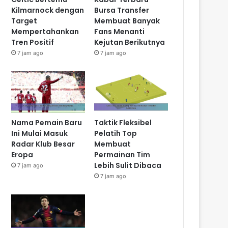
Kilmarnock dengan
Bursa Transfer
Target
Membuat Banyak
Mempertahankan
Fans Menanti
Tren Positif
Kejutan Berikutnya
7 jam ago
7 jam ago
Nama Pemain Baru
Taktik Fleksibel
Ini Mulai Masuk
Pelatih Top
Radar Klub Besar
Membuat
Eropa
Permainan Tim
Lebih Sulit Dibaca
7 jam ago
7 jam ago