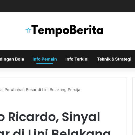
u Bursa Transfer Membuat Banyak Fans Menanti Kejutan Berikutnya
dingan Bola
Info Pemain
Info Terkini
Teknik & Strategi
al Perubahan Besar di Lini Belakang Persija
 Ricardo, Sinyal
 di Lini Belakang