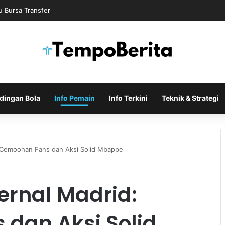
u Bursa Transfer Membuat Banyak Fans Menanti Kejutan Berikutnya
dingan Bola
Info Pemain
Info Terkini
Teknik & Strategi
: Cemoohan Fans dan Aksi Solid Mbappe
ernal Madrid:
dan Aksi Solid