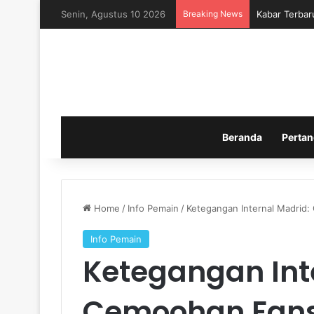
Senin, Agustus 10 2026
Breaking News
Kabar Terbar
Beranda
Pertan
Home
/
Info Pemain
/
Ketegangan Internal Madrid
Info Pemain
Ketegangan Int
Cemoohan Fans 