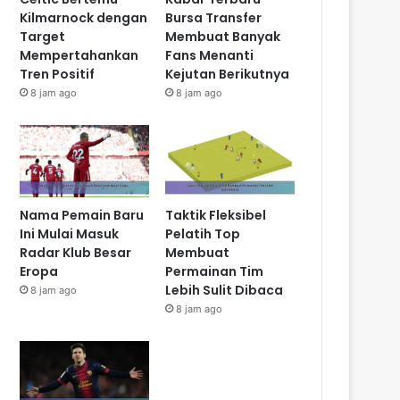
Kilmarnock dengan
Bursa Transfer
Target
Membuat Banyak
Mempertahankan
Fans Menanti
Tren Positif
Kejutan Berikutnya
8 jam ago
8 jam ago
Nama Pemain Baru
Taktik Fleksibel
Ini Mulai Masuk
Pelatih Top
Radar Klub Besar
Membuat
Eropa
Permainan Tim
Lebih Sulit Dibaca
8 jam ago
8 jam ago