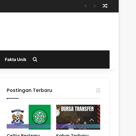
Random Arti
Search for
Fakta Unik
Postingan Terbaru
Celtic Bertemu
Kabar Terbaru