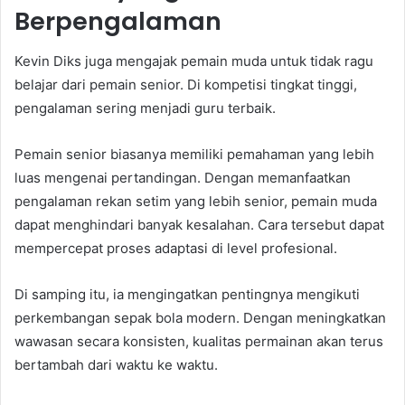
Berpengalaman
Kevin Diks juga mengajak pemain muda untuk tidak ragu
belajar dari pemain senior. Di kompetisi tingkat tinggi,
pengalaman sering menjadi guru terbaik.
Pemain senior biasanya memiliki pemahaman yang lebih
luas mengenai pertandingan. Dengan memanfaatkan
pengalaman rekan setim yang lebih senior, pemain muda
dapat menghindari banyak kesalahan. Cara tersebut dapat
mempercepat proses adaptasi di level profesional.
Di samping itu, ia mengingatkan pentingnya mengikuti
perkembangan sepak bola modern. Dengan meningkatkan
wawasan secara konsisten, kualitas permainan akan terus
bertambah dari waktu ke waktu.