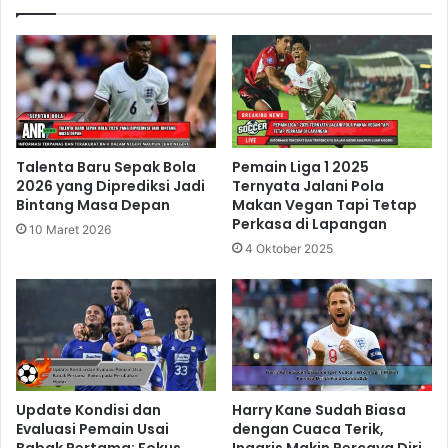
Talenta Baru Sepak Bola
Pemain Liga 1 2025
2026 yang Diprediksi Jadi
Ternyata Jalani Pola
Bintang Masa Depan
Makan Vegan Tapi Tetap
Perkasa di Lapangan
10 Maret 2026
4 Oktober 2025
Update Kondisi dan
Harry Kane Sudah Biasa
Evaluasi Pemain Usai
dengan Cuaca Terik,