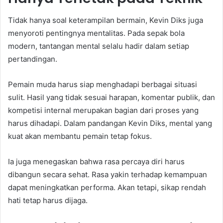
Tidak hanya soal keterampilan bermain, Kevin Diks juga
menyoroti pentingnya mentalitas. Pada sepak bola
modern, tantangan mental selalu hadir dalam setiap
pertandingan.
Pemain muda harus siap menghadapi berbagai situasi
sulit. Hasil yang tidak sesuai harapan, komentar publik, dan
kompetisi internal merupakan bagian dari proses yang
harus dihadapi. Dalam pandangan Kevin Diks, mental yang
kuat akan membantu pemain tetap fokus.
Ia juga menegaskan bahwa rasa percaya diri harus
dibangun secara sehat. Rasa yakin terhadap kemampuan
dapat meningkatkan performa. Akan tetapi, sikap rendah
hati tetap harus dijaga.