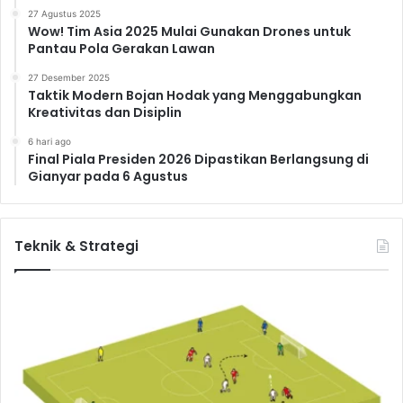
27 Agustus 2025
Wow! Tim Asia 2025 Mulai Gunakan Drones untuk
Pantau Pola Gerakan Lawan
27 Desember 2025
Taktik Modern Bojan Hodak yang Menggabungkan
Kreativitas dan Disiplin
6 hari ago
Final Piala Presiden 2026 Dipastikan Berlangsung di
Gianyar pada 6 Agustus
Teknik & Strategi