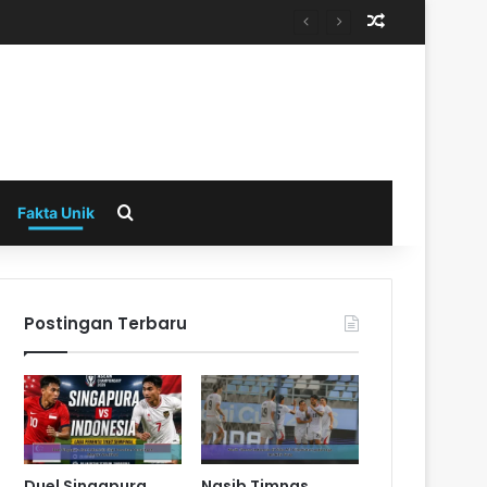
Random Arti
Search for
Fakta Unik
Postingan Terbaru
Duel Singapura
Nasib Timnas