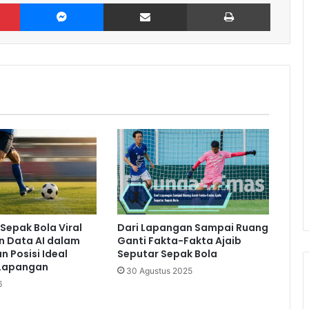
Pinterest
Messenger
Share via Email
Print
 Sepak Bola Viral
Dari Lapangan Sampai Ruang
n Data AI dalam
Ganti Fakta-Fakta Ajaib
 Posisi Ideal
Seputar Sepak Bola
 Lapangan
30 Agustus 2025
6