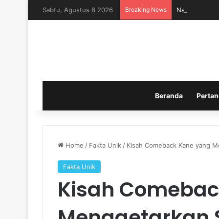
Sabtu, Agustus 8 2026
Breaking News
Nasib Timnas 
Beranda
Pertan
Home
/
Fakta Unik
/
Kisah Comeback Kane yang M
Fakta Unik
Kisah Comebac
Menggetarkan 