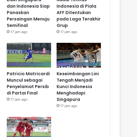
dan Indonesia Siap
Indonesia di Piala
Panaskan
AFF Ditentukan
Persaingan Menuju
pada Laga Terakhir
Semifinal
Grup
17 jam ago
17 jam ago
Patricio Matricardi
Keseimbangan Lini
Muncul sebagai
Tengah Menjadi
Penyelamat Persib
Kunci Indonesia
di Partai Final
Menghadapi
Singapura
17 jam ago
17 jam ago