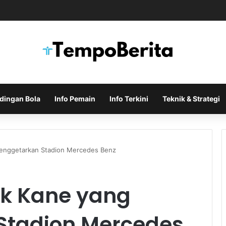
Indonesia di Piala AFF Ditentukan pada Laga Terakhir Grup
dingan Bola
Info Pemain
Info Terkini
Teknik & Strategi
enggetarkan Stadion Mercedes Benz
k Kane yang
Stadion Mercedes