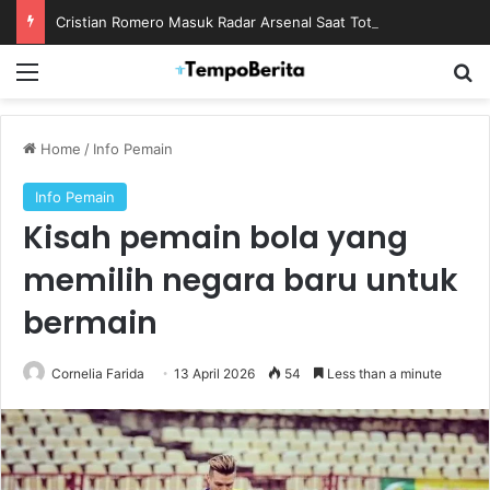
Cristian Romero Masuk Radar Arsenal Saat Tottenham Enggan Lepas Sang Kapten
Menu
S
Home
/
Info Pemain
Info Pemain
Kisah pemain bola yang
memilih negara baru untuk
bermain
Cornelia Farida
13 April 2026
54
Less than a minute