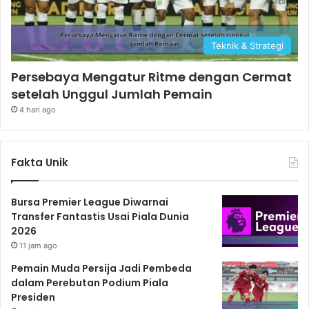
Teknik & Strategi
Persebaya Mengatur Ritme dengan Cermat
setelah Unggul Jumlah Pemain
4 hari ago
Fakta Unik
Bursa Premier League Diwarnai
Transfer Fantastis Usai Piala Dunia
2026
11 jam ago
Pemain Muda Persija Jadi Pembeda
dalam Perebutan Podium Piala
Presiden