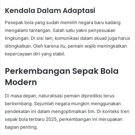
Kendala Dalam Adaptasi
Pesepak bola yang sudah memilih negara baru kadang
mengalami tantangan. Salah satu yakni penyesuaian
lingkungan. Di sisi lain, komunikasi dalam skuad juga harus
ditingkatkan. Oleh karena itu, pemain wajib meningkatkan
kepercayaan diri yang stabil.
Perkembangan Sepak Bola
Modern
Di masa depan, naturalisasi pemain diprediksi terus
berkembang. Sejumlah negara mungkin menggunakan
pendekatan ini dalam mengoptimalkan tim. Di konteks tren
sepak bola terbaru 2025, perkembangan ini merupakan
bagian penting.