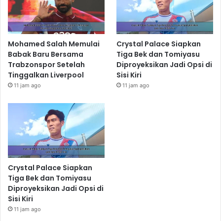
Mohamed Salah Memulai
Crystal Palace Siapkan
Babak Baru Bersama
Tiga Bek dan Tomiyasu
Trabzonspor Setelah
Diproyeksikan Jadi Opsi di
Tinggalkan Liverpool
Sisi Kiri
11 jam ago
11 jam ago
Crystal Palace Siapkan
Tiga Bek dan Tomiyasu
Diproyeksikan Jadi Opsi di
Sisi Kiri
11 jam ago