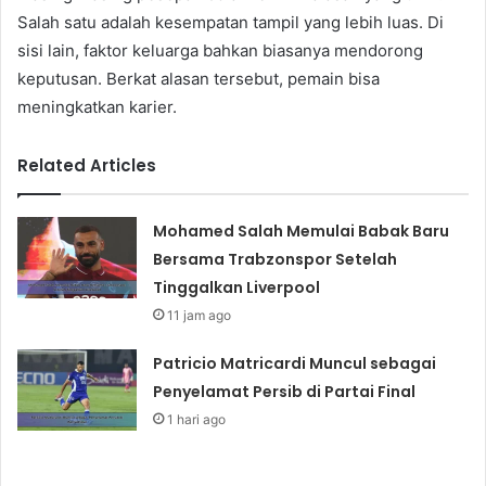
Salah satu adalah kesempatan tampil yang lebih luas. Di
sisi lain, faktor keluarga bahkan biasanya mendorong
keputusan. Berkat alasan tersebut, pemain bisa
meningkatkan karier.
Related Articles
Mohamed Salah Memulai Babak Baru
Bersama Trabzonspor Setelah
Tinggalkan Liverpool
11 jam ago
Patricio Matricardi Muncul sebagai
Penyelamat Persib di Partai Final
1 hari ago