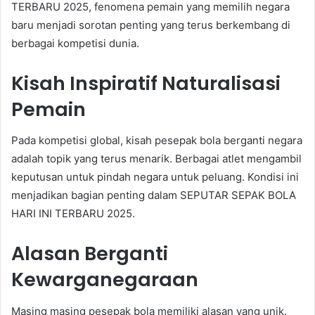
TERBARU 2025, fenomena pemain yang memilih negara
baru menjadi sorotan penting yang terus berkembang di
berbagai kompetisi dunia.
Kisah Inspiratif Naturalisasi
Pemain
Pada kompetisi global, kisah pesepak bola berganti negara
adalah topik yang terus menarik. Berbagai atlet mengambil
keputusan untuk pindah negara untuk peluang. Kondisi ini
menjadikan bagian penting dalam SEPUTAR SEPAK BOLA
HARI INI TERBARU 2025.
Alasan Berganti
Kewarganegaraan
Masing masing pesepak bola memiliki alasan yang unik.