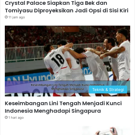
Crystal Palace Siapkan Tiga Bek dan
Tomiyasu Diproyeksikan Jadi Opsi di Sisi Kiri
11 jam ago
Teknik & Strategi
Keseimbangan Lini Tengah Menjadi Kunci
Indonesia Menghadapi Singapura
1 hari ago