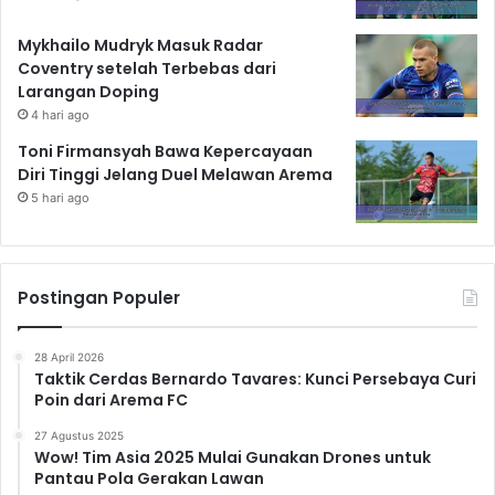
Mykhailo Mudryk Masuk Radar
Coventry setelah Terbebas dari
Larangan Doping
4 hari ago
Toni Firmansyah Bawa Kepercayaan
Diri Tinggi Jelang Duel Melawan Arema
5 hari ago
Postingan Populer
28 April 2026
Taktik Cerdas Bernardo Tavares: Kunci Persebaya Curi
Poin dari Arema FC
27 Agustus 2025
Wow! Tim Asia 2025 Mulai Gunakan Drones untuk
Pantau Pola Gerakan Lawan