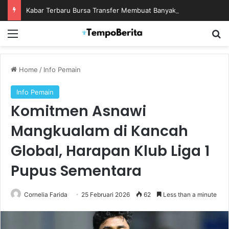
Kabar Terbaru Bursa Transfer Membuat Banyak Fans Menanti Kejutan Berikutnya
Menu
S
Home
/
Info Pemain
Info Pemain
Komitmen Asnawi
Mangkualam di Kancah
Global, Harapan Klub Liga 1
Pupus Sementara
Cornelia Farida
25 Februari 2026
62
Less than a minute