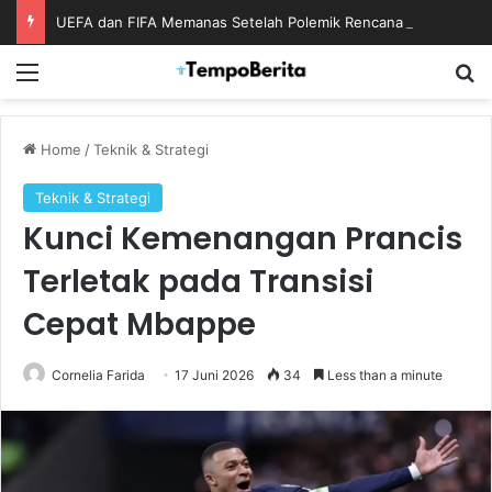
UEFA dan FIFA Memanas Setelah Polemik Rencana Bisnis Piala Dunia
Menu
S
Home
/
Teknik & Strategi
Teknik & Strategi
Kunci Kemenangan Prancis
Terletak pada Transisi
Cepat Mbappe
Cornelia Farida
17 Juni 2026
34
Less than a minute