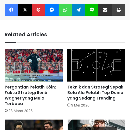
Facebook
X
Pinterest
Messenger
WhatsApp
Telegram
Line
Share via Email
Print
Related Articles
Pergantian Pelatih Köln:
Teknik dan Strategi Sepak
Fakta Strategi René
Bola Ala Pelatih Top Dunia
Wagner yang Mulai
yang Sedang Trending
Terbaca
9 Mei 2026
23 Maret 2026