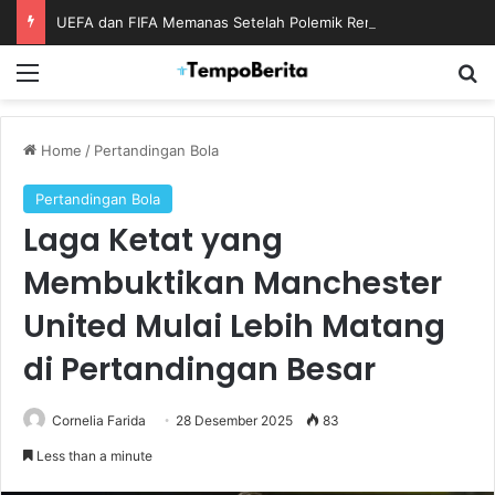
UEFA dan FIFA Memanas Setelah Polemik Rencana Bisnis Piala Dunia
Menu
S
Home
/
Pertandingan Bola
Pertandingan Bola
Laga Ketat yang
Membuktikan Manchester
United Mulai Lebih Matang
di Pertandingan Besar
Cornelia Farida
28 Desember 2025
83
Less than a minute