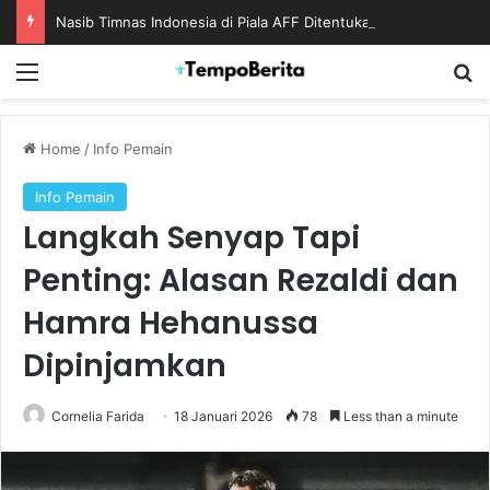
Nasib Timnas Indonesia di Piala AFF Ditentukan pada Laga Terakhir Grup
Menu
S
Home
/
Info Pemain
Info Pemain
Langkah Senyap Tapi
Penting: Alasan Rezaldi dan
Hamra Hehanussa
Dipinjamkan
Cornelia Farida
18 Januari 2026
78
Less than a minute