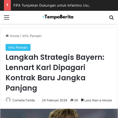
FIFA Tunjukkan Dukungan untuk Infantino Usai Rapat Krisis di Maroko
Menu
S
Home
/
Info Pemain
Info Pemain
Langkah Strategis Bayern:
Lennart Karl Dipagari
Kontrak Baru Jangka
Panjang
Cornelia Farida
24 Februari 2026
56
Less than a minute