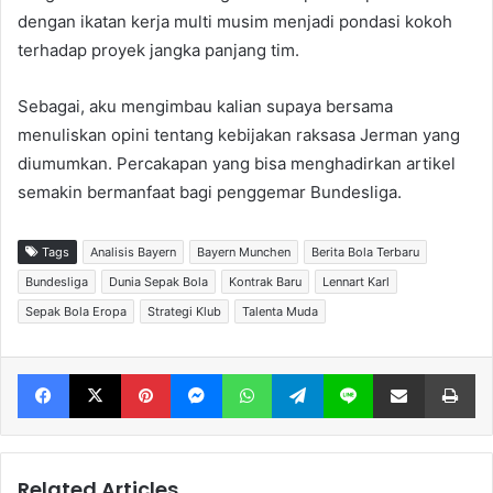
dengan ikatan kerja multi musim menjadi pondasi kokoh
terhadap proyek jangka panjang tim.
Sebagai, aku mengimbau kalian supaya bersama
menuliskan opini tentang kebijakan raksasa Jerman yang
diumumkan. Percakapan yang bisa menghadirkan artikel
semakin bermanfaat bagi penggemar Bundesliga.
Tags
Analisis Bayern
Bayern Munchen
Berita Bola Terbaru
Bundesliga
Dunia Sepak Bola
Kontrak Baru
Lennart Karl
Sepak Bola Eropa
Strategi Klub
Talenta Muda
Facebook
X
Pinterest
Messenger
WhatsApp
Telegram
Line
Share via Email
Print
Related Articles