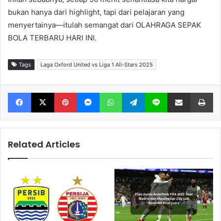
bukan hanya dari highlight, tapi dari pelajaran yang
menyertainya—itulah semangat dari OLAHRAGA SEPAK
BOLA TERBARU HARI INI.
Tags
Laga Oxford United vs Liga 1 All-Stars 2025
Facebook
X
Pinterest
Messenger
WhatsApp
Telegram
Line
Share via Email
Print
Related Articles