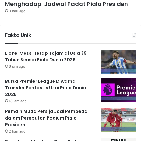
Menghadapi Jadwal Padat Piala Presiden
3 hari ago
Fakta Unik
Lionel Messi Tetap Tajam di Usia 39
Tahun Seusai Piala Dunia 2026
6 jam ago
Bursa Premier League Diwarnai
Transfer Fantastis Usai Piala Dunia
2026
18 jam ago
Pemain Muda Persija Jadi Pembeda
dalam Perebutan Podium Piala
Presiden
2 hari ago