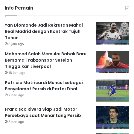
Info Pemain
Yan Diomande Jadi Rekrutan Mahal
Real Madrid dengan Kontrak Tujuh
Tahun
6 jam ago
Mohamed Salah Memulai Babak Baru
Bersama Trabzonspor Setelah
Tinggalkan Liverpool
18 jam ago
Patricio Matricardi Muncul sebagai
Penyelamat Persib di Partai Final
2 hari ago
Francisco Rivera Siap Jadi Motor
Persebaya saat Menantang Persib
3 hari ago