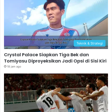
Teknik & Strategi
Crystal Palace Siapkan Tiga Bek dan
Tomiyasu Diproyeksikan Jadi Opsi di Sisi Kiri
18 jam ago