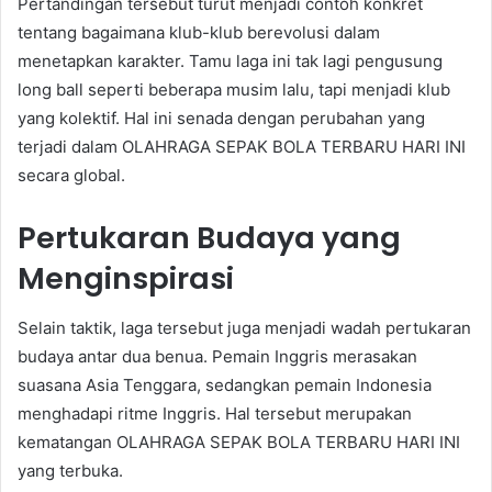
Pertandingan tersebut turut menjadi contoh konkret
tentang bagaimana klub-klub berevolusi dalam
menetapkan karakter. Tamu laga ini tak lagi pengusung
long ball seperti beberapa musim lalu, tapi menjadi klub
yang kolektif. Hal ini senada dengan perubahan yang
terjadi dalam OLAHRAGA SEPAK BOLA TERBARU HARI INI
secara global.
Pertukaran Budaya yang
Menginspirasi
Selain taktik, laga tersebut juga menjadi wadah pertukaran
budaya antar dua benua. Pemain Inggris merasakan
suasana Asia Tenggara, sedangkan pemain Indonesia
menghadapi ritme Inggris. Hal tersebut merupakan
kematangan OLAHRAGA SEPAK BOLA TERBARU HARI INI
yang terbuka.