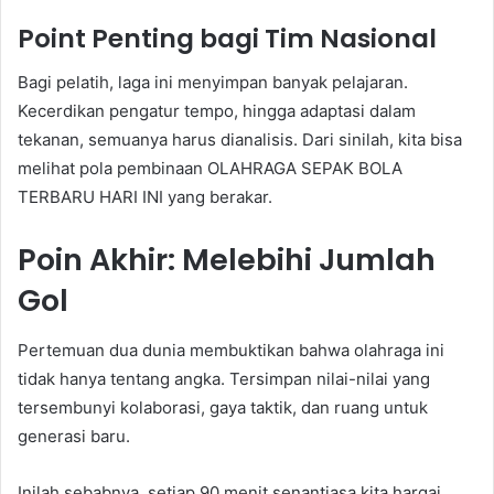
Point Penting bagi Tim Nasional
Bagi pelatih, laga ini menyimpan banyak pelajaran.
Kecerdikan pengatur tempo, hingga adaptasi dalam
tekanan, semuanya harus dianalisis. Dari sinilah, kita bisa
melihat pola pembinaan OLAHRAGA SEPAK BOLA
TERBARU HARI INI yang berakar.
Poin Akhir: Melebihi Jumlah
Gol
Pertemuan dua dunia membuktikan bahwa olahraga ini
tidak hanya tentang angka. Tersimpan nilai-nilai yang
tersembunyi kolaborasi, gaya taktik, dan ruang untuk
generasi baru.
Inilah sebabnya, setiap 90 menit senantiasa kita hargai