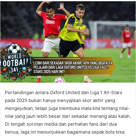
Pertandingan antara Oxford United dan Liga 1 All-Stars
pada 2025 bukan hanya menyajikan skor akhir yang
mengejutkan, tetapi juga membuka mata kita tentang nilai-
nilai yang jauh lebih besar dari sekadar menang atau kalah.
Di tengah sorotan media dan perhatian fans dari dua
benua, laga ini menunjukkan bagaimana sepak bola bisa