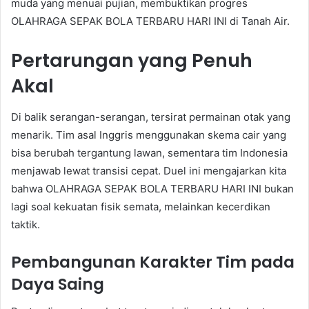
muda yang menuai pujian, membuktikan progres
OLAHRAGA SEPAK BOLA TERBARU HARI INI di Tanah Air.
Pertarungan yang Penuh
Akal
Di balik serangan-serangan, tersirat permainan otak yang
menarik. Tim asal Inggris menggunakan skema cair yang
bisa berubah tergantung lawan, sementara tim Indonesia
menjawab lewat transisi cepat. Duel ini mengajarkan kita
bahwa OLAHRAGA SEPAK BOLA TERBARU HARI INI bukan
lagi soal kekuatan fisik semata, melainkan kecerdikan
taktik.
Pembangunan Karakter Tim pada
Daya Saing