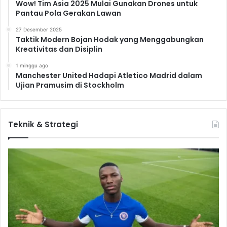
Wow! Tim Asia 2025 Mulai Gunakan Drones untuk
Pantau Pola Gerakan Lawan
27 Desember 2025
Taktik Modern Bojan Hodak yang Menggabungkan
Kreativitas dan Disiplin
1 minggu ago
Manchester United Hadapi Atletico Madrid dalam
Ujian Pramusim di Stockholm
Teknik & Strategi