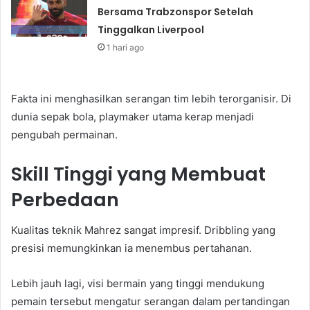
Bersama Trabzonspor Setelah
Tinggalkan Liverpool
1 hari ago
Fakta ini menghasilkan serangan tim lebih terorganisir. Di
dunia sepak bola, playmaker utama kerap menjadi
pengubah permainan.
Skill Tinggi yang Membuat
Perbedaan
Kualitas teknik Mahrez sangat impresif. Dribbling yang
presisi memungkinkan ia menembus pertahanan.
Lebih jauh lagi, visi bermain yang tinggi mendukung
pemain tersebut mengatur serangan dalam pertandingan