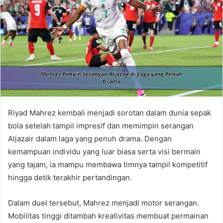
Riyad Mahrez kembali menjadi sorotan dalam dunia sepak
bola setelah tampil impresif dan memimpin serangan
Aljazair dalam laga yang penuh drama. Dengan
kemampuan individu yang luar biasa serta visi bermain
yang tajam, ia mampu membawa timnya tampil kompetitif
hingga detik terakhir pertandingan.
Dalam duel tersebut, Mahrez menjadi motor serangan.
Mobilitas tinggi ditambah kreativitas membuat permainan