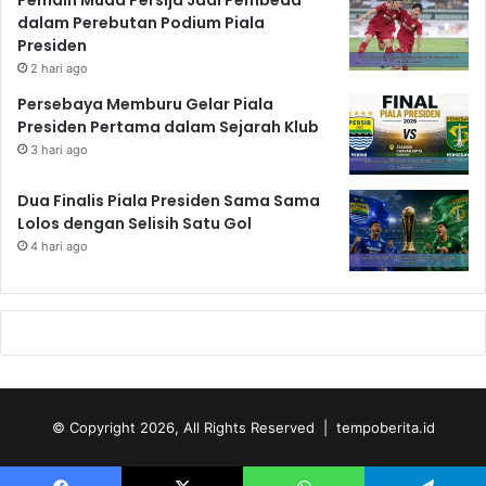
Pemain Muda Persija Jadi Pembeda
dalam Perebutan Podium Piala
Presiden
2 hari ago
Persebaya Memburu Gelar Piala
Presiden Pertama dalam Sejarah Klub
3 hari ago
Dua Finalis Piala Presiden Sama Sama
Lolos dengan Selisih Satu Gol
4 hari ago
© Copyright 2026, All Rights Reserved | tempoberita.id