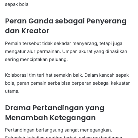
sepak bola.
Peran Ganda sebagai Penyerang
dan Kreator
Pemain tersebut tidak sekadar menyerang, tetapi juga
mengatur alur permainan. Umpan akurat yang dihasilkan
sering menciptakan peluang.
Kolaborasi tim terlihat semakin baik. Dalam kancah sepak
bola, peran pemain serba bisa berperan sebagai kekuatan
utama.
Drama Pertandingan yang
Menambah Ketegangan
Pertandingan berlangsung sangat menegangkan.
Sejumlah kejadian penting terjadi dalam pertandingan.