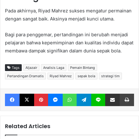
Pada akhirnya, Riyad Mahrez sukses mengatur permainan
dengan sangat baik. Aksinya menjadi kunci utama.
Bagi para penggemar, pertandingan ini berubah menjadi
pelajaran bahwa kepemimpinan dan kualitas individu dapat
membawa dampak signifikan dalam dunia sepak bola.
Tags
Aljazair
Analisis Laga
Pemain Bintang
Pertandingan Dramatis
Riyad Mahrez
sepak bola
strategi tim
Facebook
X
Pinterest
Messenger
WhatsApp
Telegram
Line
Share via Email
Print
Related Articles