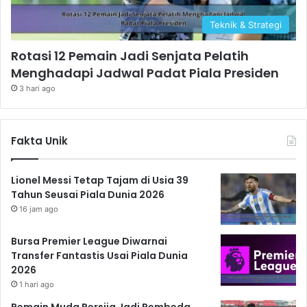
Teknik & Strategi
Rotasi 12 Pemain Jadi Senjata Pelatih
Menghadapi Jadwal Padat Piala Presiden
3 hari ago
Fakta Unik
Lionel Messi Tetap Tajam di Usia 39
Tahun Seusai Piala Dunia 2026
16 jam ago
Bursa Premier League Diwarnai
Transfer Fantastis Usai Piala Dunia
2026
1 hari ago