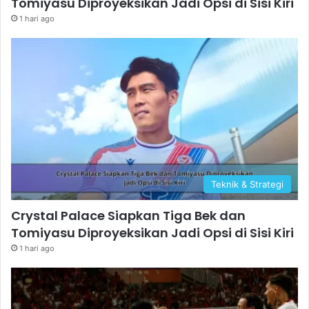
Tomiyasu Diproyeksikan Jadi Opsi di Sisi Kiri
1 hari ago
Teknik & Strategi
Crystal Palace Siapkan Tiga Bek dan
Tomiyasu Diproyeksikan Jadi Opsi di Sisi Kiri
1 hari ago