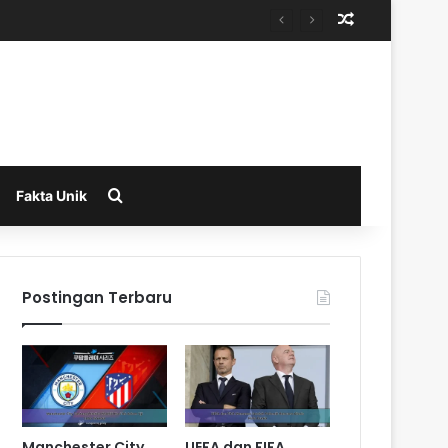
Random Arti
Search for
Fakta Unik
Postingan Terbaru
Manchester City
UEFA dan FIFA