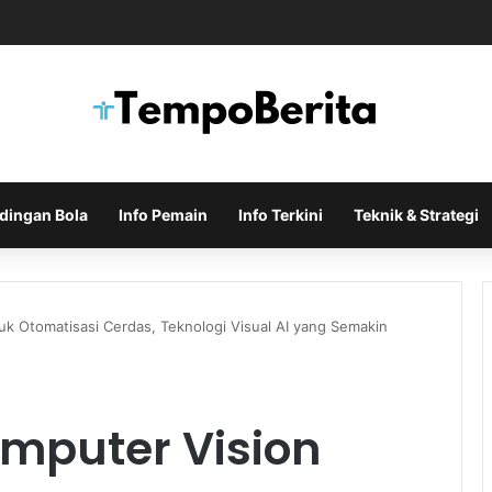
FA Memanas Setelah Polemik Rencana Bisnis Piala Dunia
dingan Bola
Info Pemain
Info Terkini
Teknik & Strategi
k Otomatisasi Cerdas, Teknologi Visual AI yang Semakin
mputer Vision