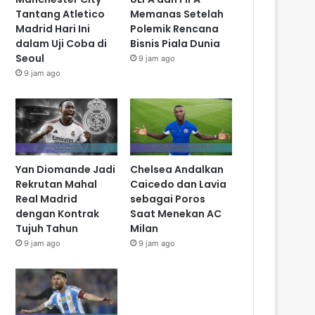
Tantang Atletico
Memanas Setelah
Madrid Hari Ini
Polemik Rencana
dalam Uji Coba di
Bisnis Piala Dunia
Seoul
9 jam ago
9 jam ago
Yan Diomande Jadi
Chelsea Andalkan
Rekrutan Mahal
Caicedo dan Lavia
Real Madrid
sebagai Poros
dengan Kontrak
Saat Menekan AC
Tujuh Tahun
Milan
9 jam ago
9 jam ago