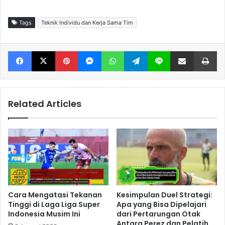
Tags
Teknik Individu dan Kerja Sama Tim
Facebook
X
Pinterest
Messenger
WhatsApp
Telegram
Line
Share via Email
Print
Related Articles
Cara Mengatasi Tekanan
Kesimpulan Duel Strategi:
Tinggi di Laga Liga Super
Apa yang Bisa Dipelajari
Indonesia Musim Ini
dari Pertarungan Otak
Antara Perez dan Pelatih