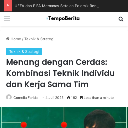
UEFA dan FIFA Memanas Setelah Polemik Rencana Bisnis Piala Dunia
Menu
S
Home
/
Teknik & Strategi
Teknik & Strategi
Menang dengan Cerdas:
Kombinasi Teknik Individu
dan Kerja Sama Tim
Cornelia Farida
4 Juli 2025
162
Less than a minute