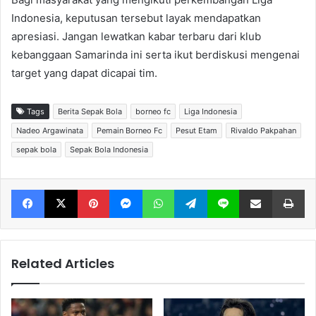
Indonesia, keputusan tersebut layak mendapatkan
apresiasi. Jangan lewatkan kabar terbaru dari klub
kebanggaan Samarinda ini serta ikut berdiskusi mengenai
target yang dapat dicapai tim.
Tags
Berita Sepak Bola
borneo fc
Liga Indonesia
Nadeo Argawinata
Pemain Borneo Fc
Pesut Etam
Rivaldo Pakpahan
sepak bola
Sepak Bola Indonesia
Facebook
X
Pinterest
Messenger
WhatsApp
Telegram
Line
Share via Email
Print
Related Articles