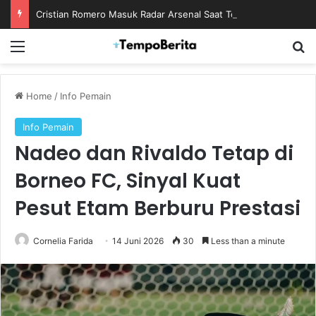
Cristian Romero Masuk Radar Arsenal Saat Tottenham Enggan Lepas Sang Kapten
Menu
S
Home
/
Info Pemain
Info Pemain
Nadeo dan Rivaldo Tetap di
Borneo FC, Sinyal Kuat
Pesut Etam Berburu Prestasi
Cornelia Farida
14 Juni 2026
30
Less than a minute