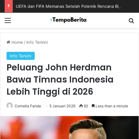
UEFA dan FIFA Memanas Setelah Polemik Rencana Bisnis Piala Dunia
Menu
S
Home
/
Info Terkini
Info Terkini
Peluang John Herdman
Bawa Timnas Indonesia
Lebih Tinggi di 2026
Cornelia Farida
5 Januari 2026
82
Less than a minute