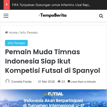
FIFA Tunjukkan Dukungan untuk Infantino Usai Rapat Krisis di Maroko
Menu
S
Home
/
Info Pemain
Info Pemain
Pemain Muda Timnas
Indonesia Siap Ikut
Kompetisi Futsal di Spanyol
Cornelia Farida
31 Mei 2026
33
Less than a minute