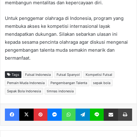
membangun mentalitas dan kepercayaan diri.
Untuk penggemar olahraga di Indonesia, program yang
membuka akses ke kompetisi internasional layak
mendapatkan dukungan. Silakan sebarkan ulasan ini
kepada sesama pencinta olahraga agar diskusi mengenai
pengembangan talenta muda semakin menarik dan
bermanfaat.
Tags
Futsal Indonesia
Futsal Spanyol
Kompetisi Futsal
Pemain Muda Indonesia
Pengembangan Talenta
sepak bola
Sepak Bola Indonesia
timnas indonesia
Facebook
X
Pinterest
Messenger
WhatsApp
Telegram
Line
Share via Email
Print