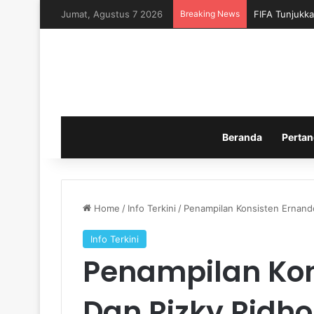
Jumat, Agustus 7 2026
Breaking News
FIFA Tunjukka
Beranda
Pertan
Home
/
Info Terkini
/
Penampilan Konsisten Ernando
Info Terkini
Penampilan Kon
Dan Rizky Ridho