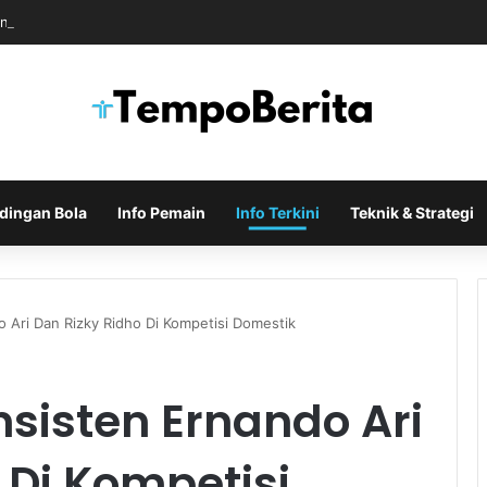
n Dukungan untuk Infantino Usai Rapat Krisis di Maroko
dingan Bola
Info Pemain
Info Terkini
Teknik & Strategi
 Ari Dan Rizky Ridho Di Kompetisi Domestik
sisten Ernando Ari
 Di Kompetisi