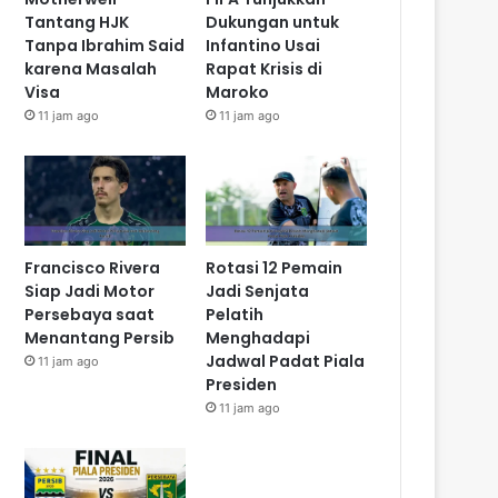
Tantang HJK
Dukungan untuk
Tanpa Ibrahim Said
Infantino Usai
karena Masalah
Rapat Krisis di
Visa
Maroko
11 jam ago
11 jam ago
Francisco Rivera
Rotasi 12 Pemain
Siap Jadi Motor
Jadi Senjata
Persebaya saat
Pelatih
Menantang Persib
Menghadapi
Jadwal Padat Piala
11 jam ago
Presiden
11 jam ago