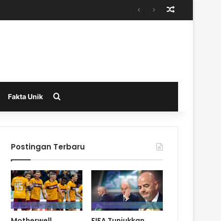
Random Arti
Search for
Fakta Unik
Postingan Terbaru
Motherwell
FIFA Tunjukkan