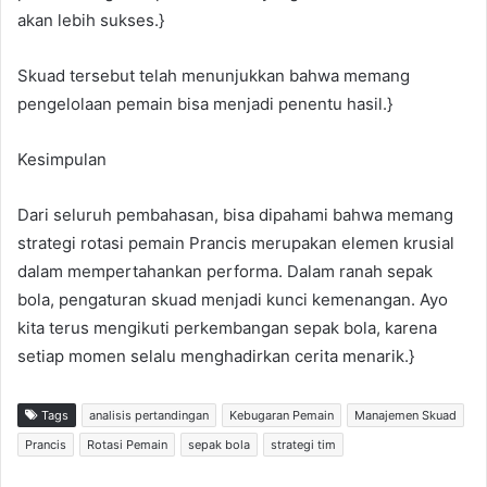
akan lebih sukses.}
Skuad tersebut telah menunjukkan bahwa memang
pengelolaan pemain bisa menjadi penentu hasil.}
Kesimpulan
Dari seluruh pembahasan, bisa dipahami bahwa memang
strategi rotasi pemain Prancis merupakan elemen krusial
dalam mempertahankan performa. Dalam ranah sepak
bola, pengaturan skuad menjadi kunci kemenangan. Ayo
kita terus mengikuti perkembangan sepak bola, karena
setiap momen selalu menghadirkan cerita menarik.}
Tags
analisis pertandingan
Kebugaran Pemain
Manajemen Skuad
Prancis
Rotasi Pemain
sepak bola
strategi tim