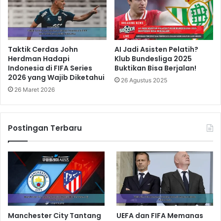
Taktik Cerdas John
AI Jadi Asisten Pelatih?
Herdman Hadapi
Klub Bundesliga 2025
Indonesia di FIFA Series
Buktikan Bisa Berjalan!
2026 yang Wajib Diketahui
26 Agustus 2025
26 Maret 2026
Postingan Terbaru
Manchester City Tantang
UEFA dan FIFA Memanas