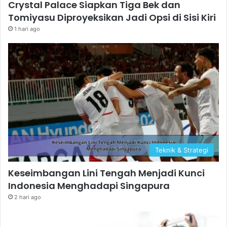
Crystal Palace Siapkan Tiga Bek dan
Tomiyasu Diproyeksikan Jadi Opsi di Sisi Kiri
1 hari ago
Teknik & Strategi
Keseimbangan Lini Tengah Menjadi Kunci
Indonesia Menghadapi Singapura
2 hari ago