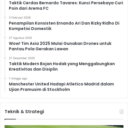
Taktik Cerdas Bernardo Tavares: Kunci Persebaya Curi
Poin dari Arema FC
3 Februari 2026
Penampilan Konsisten Ernando Ari Dan Rizky Ridho Di
Kompetisi Domestik
27 Agustus 2025
Wow! Tim Asia 2025 Mulai Gunakan Drones untuk
Pantau Pola Gerakan Lawan
27 Desember 2025
Taktik Modern Bojan Hodak yang Menggabungkan
Kreativitas dan Disiplin
1 minggu ago
Manchester United Hadapi Atletico Madrid dalam
Ujian Pramusim di Stockholm
Teknik & Strategi