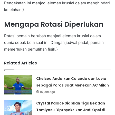
Pendekatan ini menjadi elemen krusial dalam menghindari
kelelahan.}
Mengapa Rotasi Diperlukan
Rotasi pemain berubah menjadi elemen krusial dalam
dunia sepak bola saat ini. Dengan jadwal padat, pemain
memerlukan pemulihan fisik.}
Related Articles
Chelsea Andalkan Caicedo dan Lavia
sebagai Poros Saat Menekan AC Milan
16 jam ago
Crystal Palace Siapkan Tiga Bek dan
Tomiyasu Diproyeksikan Jadi Opsi di