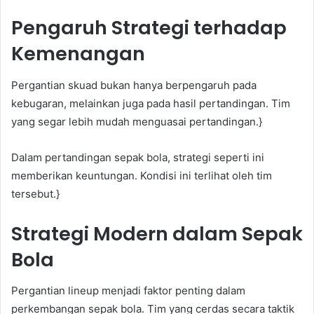
Pengaruh Strategi terhadap
Kemenangan
Pergantian skuad bukan hanya berpengaruh pada
kebugaran, melainkan juga pada hasil pertandingan. Tim
yang segar lebih mudah menguasai pertandingan.}
Dalam pertandingan sepak bola, strategi seperti ini
memberikan keuntungan. Kondisi ini terlihat oleh tim
tersebut.}
Strategi Modern dalam Sepak
Bola
Pergantian lineup menjadi faktor penting dalam
perkembangan sepak bola. Tim yang cerdas secara taktik