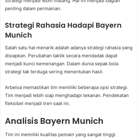
Strategi menjadi lebih matang. Hal ini menjadi bagian
penting dalam permainan.
Strategi Rahasia Hadapi Bayern
Munich
Salah satu hal menarik adalah adanya strategi rahasia yang
disiapkan. Perubahan taktik secara mendadak dapat
menjadi kunci kemenangan. Dalam dunia sepak bola
strategi tak terduga sering menentukan hasil.
Arbeloa memastikan tim memiliki beberapa opsi strategi.
Tim menjadi lebih siap menghadapi tekanan. Pendekatan
fleksibel menjadi tren saat ini.
Analisis Bayern Munich
Tim ini memiliki kualitas pemain yang sangat tinggi.