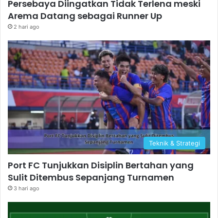
Persebaya Diingatkan Tidak Terlena meski
Arema Datang sebagai Runner Up
2 hari ago
Teknik & Strategi
Port FC Tunjukkan Disiplin Bertahan yang
Sulit Ditembus Sepanjang Turnamen
3 hari ago