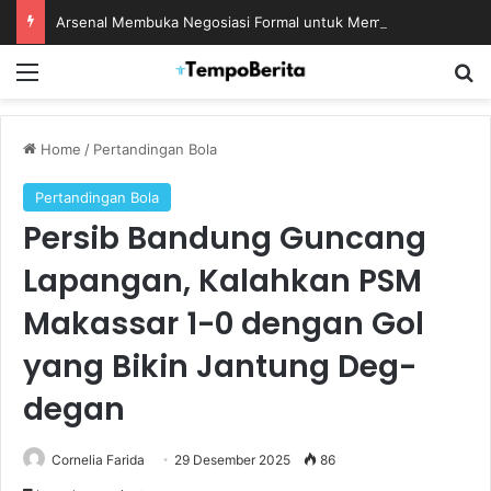
Arsenal Membuka Negosiasi Formal untuk Memboyong Bruno Guimaraes
Menu
S
Home
/
Pertandingan Bola
Pertandingan Bola
Persib Bandung Guncang
Lapangan, Kalahkan PSM
Makassar 1-0 dengan Gol
yang Bikin Jantung Deg-
degan
Cornelia Farida
29 Desember 2025
86