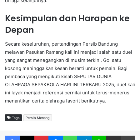
di laga selanjutnya.
Kesimpulan dan Harapan ke
Depan
Secara keseluruhan, pertandingan Persib Bandung
melawan Pasukan Ramang kali ini menjadi salah satu duel
yang sangat menegangkan di musim terkini. Gol satu
kosong meninggalkan kesan berarti untuk pemain. Bagi
pembaca yang mengikuti kisah SEPUTAR DUNIA
OLAHRAGA SEPAKBOLA HARI INI TERBARU 2025, duel kali
ini layak menjadi referensi bernilai untuk terus-menerus
menantikan cerita olahraga favorit berikutnya.
Tags
Persib Menang
Facebook
X
Pinterest
Messenger
WhatsApp
Telegram
Line
Share via Email
Print