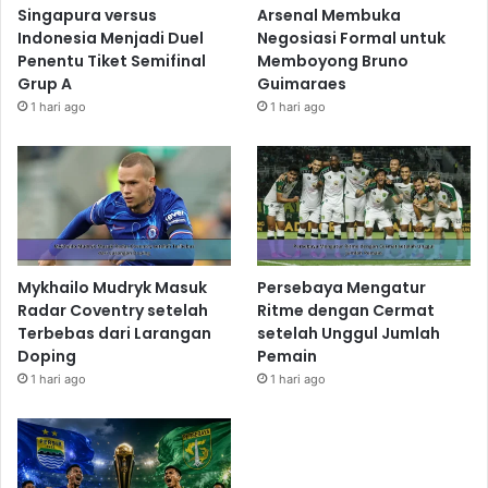
Singapura versus
Arsenal Membuka
Indonesia Menjadi Duel
Negosiasi Formal untuk
Penentu Tiket Semifinal
Memboyong Bruno
Grup A
Guimaraes
1 hari ago
1 hari ago
Mykhailo Mudryk Masuk
Persebaya Mengatur
Radar Coventry setelah
Ritme dengan Cermat
Terbebas dari Larangan
setelah Unggul Jumlah
Doping
Pemain
1 hari ago
1 hari ago