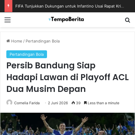
FIFA Tunjukkan Dukungan untuk Infantino Usai Rapat Krisis di Maroko
Menu
S
Home
/
Pertandingan Bola
Pertandingan Bola
Persib Bandung Siap
Hadapi Lawan di Playoff ACL
Dua Musim Depan
Cornelia Farida
2 Juni 2026
39
Less than a minute