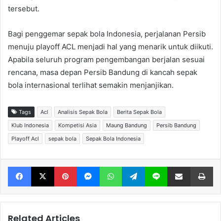
tersebut.
Bagi penggemar sepak bola Indonesia, perjalanan Persib
menuju playoff ACL menjadi hal yang menarik untuk diikuti.
Apabila seluruh program pengembangan berjalan sesuai
rencana, masa depan Persib Bandung di kancah sepak
bola internasional terlihat semakin menjanjikan.
Tags
Acl
Analisis Sepak Bola
Berita Sepak Bola
Klub Indonesia
Kompetisi Asia
Maung Bandung
Persib Bandung
Playoff Acl
sepak bola
Sepak Bola Indonesia
Facebook
X
Pinterest
Messenger
WhatsApp
Telegram
Line
Share via Email
Print
Related Articles