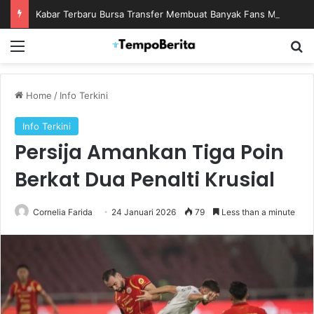
Kabar Terbaru Bursa Transfer Membuat Banyak Fans Menanti Kejutan Berikutnya
Menu
S
Home
/
Info Terkini
Info Terkini
Persija Amankan Tiga Poin
Berkat Dua Penalti Krusial
Cornelia Farida
24 Januari 2026
79
Less than a minute