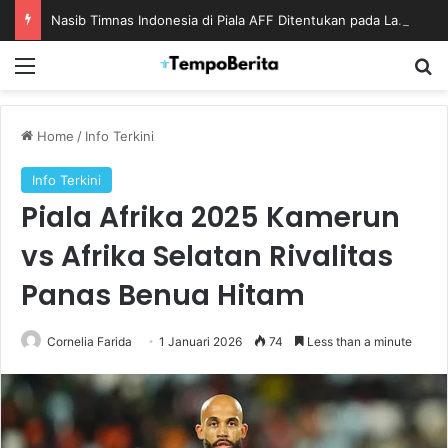
Nasib Timnas Indonesia di Piala AFF Ditentukan pada Laga Terakhir Grup
Menu
S
Home
/
Info Terkini
Info Terkini
Piala Afrika 2025 Kamerun
vs Afrika Selatan Rivalitas
Panas Benua Hitam
Cornelia Farida
1 Januari 2026
74
Less than a minute