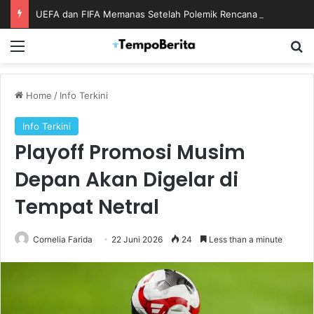
UEFA dan FIFA Memanas Setelah Polemik Rencana Bisnis Piala Dunia
Menu
S
Home
/
Info Terkini
Info Terkini
Playoff Promosi Musim
Depan Akan Digelar di
Tempat Netral
Cornelia Farida
22 Juni 2026
24
Less than a minute