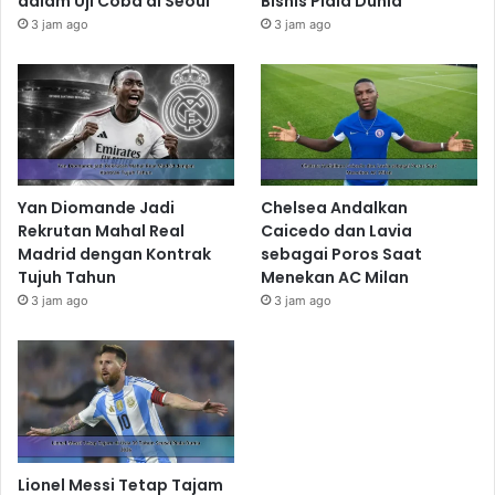
dalam Uji Coba di Seoul
Bisnis Piala Dunia
3 jam ago
3 jam ago
Yan Diomande Jadi
Chelsea Andalkan
Rekrutan Mahal Real
Caicedo dan Lavia
Madrid dengan Kontrak
sebagai Poros Saat
Tujuh Tahun
Menekan AC Milan
3 jam ago
3 jam ago
Lionel Messi Tetap Tajam