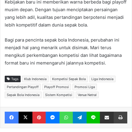
Kebijakan baru ini memberikan warna berbeda bagi playoff
musim depan. Dengan tujuan menciptakan persaingan
yang lebih adil, kualitas pertandingan berpotensi menjadi
lebih kompetitif dalam dunia sepak bola.
Bagi para pencinta sepak bola Indonesia, perubahan ini
menjadi hal yang menarik untuk disimak. Mari terus
mengikuti perkembangan kompetisi dan lihat bagaimana
format baru ini memengaruhi jalannya kompetisi.
Tags
Klub Indonesia
Kompetisi Sepak Bola
Liga Indonesia
Pertandingan Playoff
Playoff Promosi
Promosi Liga
Sepak Bola Indonesia
Sistem Kompetisi
Venue Netral
Facebook
X
Pinterest
Messenger
WhatsApp
Telegram
Line
Share via Email
Print