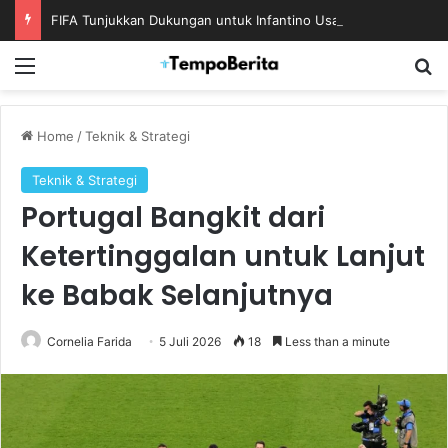
FIFA Tunjukkan Dukungan untuk Infantino Usai Rapat Krisis di Maroko
Menu
S
Home
/
Teknik & Strategi
Teknik & Strategi
Portugal Bangkit dari
Ketertinggalan untuk Lanjut
ke Babak Selanjutnya
Cornelia Farida
5 Juli 2026
18
Less than a minute