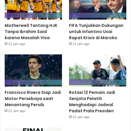
Motherwell Tantang HJK
FIFA Tunjukkan Dukungan
Tanpa Ibrahim Said
untuk Infantino Usai
karena Masalah Visa
Rapat Krisis di Maroko
22 jam ago
22 jam ago
Francisco Rivera Siap Jadi
Rotasi 12 Pemain Jadi
Motor Persebaya saat
Senjata Pelatih
Menantang Persib
Menghadapi Jadwal
Padat Piala Presiden
22 jam ago
22 jam ago