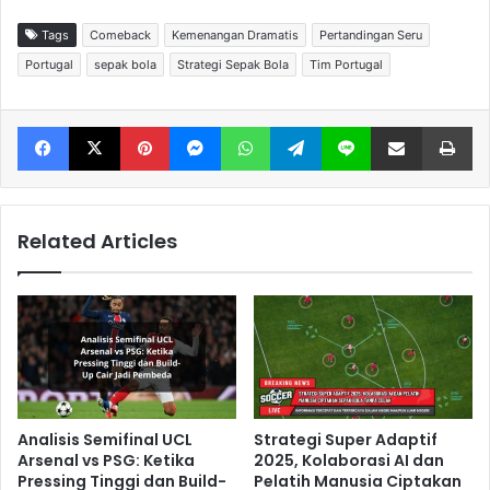
Tags
Comeback
Kemenangan Dramatis
Pertandingan Seru
Portugal
sepak bola
Strategi Sepak Bola
Tim Portugal
Facebook
X
Pinterest
Messenger
WhatsApp
Telegram
Line
Share via Email
Print
Related Articles
Analisis Semifinal UCL
Strategi Super Adaptif
Arsenal vs PSG: Ketika
2025, Kolaborasi AI dan
Pressing Tinggi dan Build-
Pelatih Manusia Ciptakan