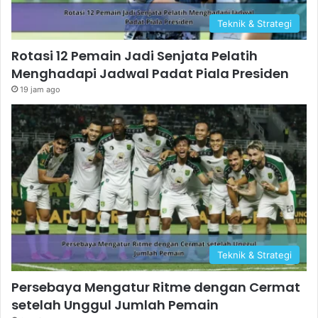
Teknik & Strategi
Rotasi 12 Pemain Jadi Senjata Pelatih
Menghadapi Jadwal Padat Piala Presiden
19 jam ago
Teknik & Strategi
Persebaya Mengatur Ritme dengan Cermat
setelah Unggul Jumlah Pemain