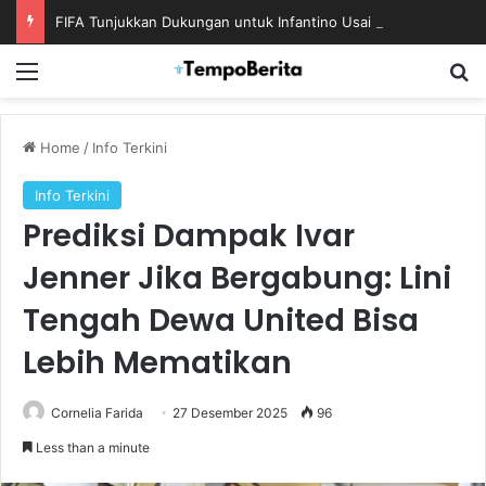
FIFA Tunjukkan Dukungan untuk Infantino Usai Rapat Krisis di Maroko
Menu
S
Home
/
Info Terkini
Info Terkini
Prediksi Dampak Ivar
Jenner Jika Bergabung: Lini
Tengah Dewa United Bisa
Lebih Mematikan
Cornelia Farida
27 Desember 2025
96
Less than a minute