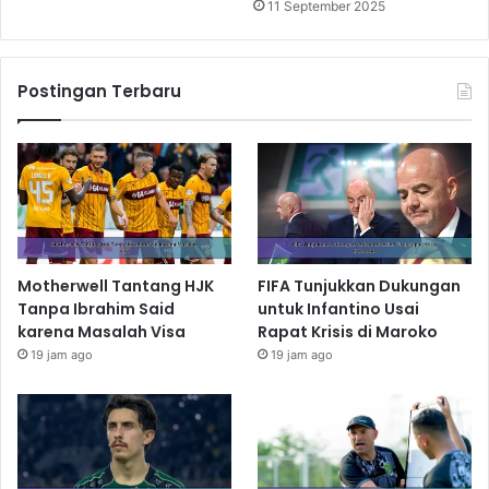
11 September 2025
Postingan Terbaru
Motherwell Tantang HJK
FIFA Tunjukkan Dukungan
Tanpa Ibrahim Said
untuk Infantino Usai
karena Masalah Visa
Rapat Krisis di Maroko
19 jam ago
19 jam ago