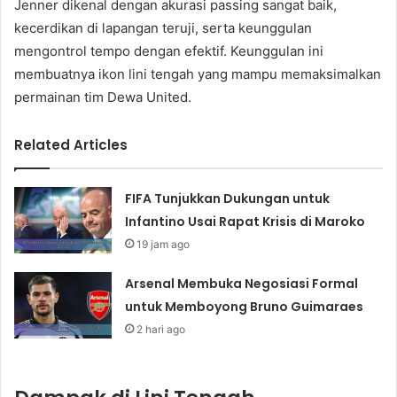
Jenner dikenal dengan akurasi passing sangat baik,
kecerdikan di lapangan teruji, serta keunggulan
mengontrol tempo dengan efektif. Keunggulan ini
membuatnya ikon lini tengah yang mampu memaksimalkan
permainan tim Dewa United.
Related Articles
FIFA Tunjukkan Dukungan untuk
Infantino Usai Rapat Krisis di Maroko
19 jam ago
Arsenal Membuka Negosiasi Formal
untuk Memboyong Bruno Guimaraes
2 hari ago