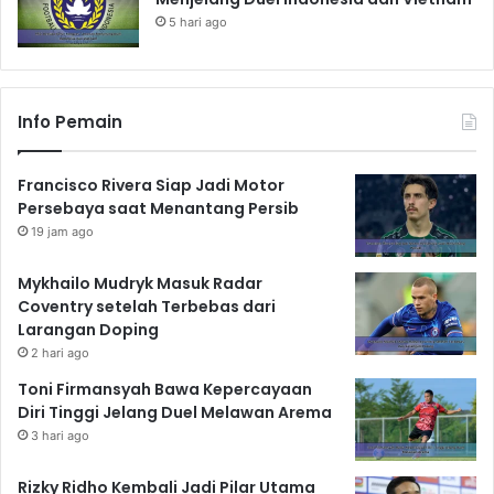
5 hari ago
Info Pemain
Francisco Rivera Siap Jadi Motor
Persebaya saat Menantang Persib
19 jam ago
Mykhailo Mudryk Masuk Radar
Coventry setelah Terbebas dari
Larangan Doping
2 hari ago
Toni Firmansyah Bawa Kepercayaan
Diri Tinggi Jelang Duel Melawan Arema
3 hari ago
Rizky Ridho Kembali Jadi Pilar Utama