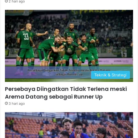
2 hari ago
Teknik & Strategi
Persebaya Diingatkan Tidak Terlena meski
Arema Datang sebagai Runner Up
3 hari ago